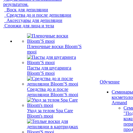
результатом.
Воск для депиляции
Средства до и после депиляции
Аксессуары для депиляции
Спонжи для лица и тела
Пленочные воски Bloom’S
mooi
Пасты для шугаринга
Bloom’S mooi
Обучение
Средства до и после
Семинары
депиляции Bloom’S mooi
косметолог
Armand
Сем
Уход за телом Spa Care
"Под
Bloom's mooi
кожи
пер
про