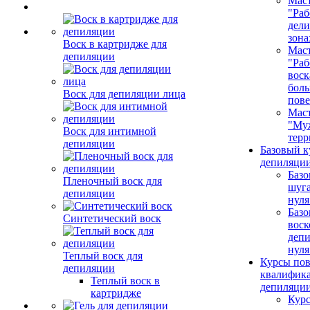
Маст
"Раб
дел
зона
Воск в картридже для
Маст
депиляции
"Раб
воск
бол
Воск для депиляции лица
пове
Маст
"Му
Воск для интимной
терр
депиляции
Базовый к
депиляции
Базо
Пленочный воск для
шуга
депиляции
нуля
Базо
Синтетический воск
воск
депи
нуля
Теплый воск для
Курсы по
депиляции
квалифик
Теплый воск в
депиляци
картридже
Кур