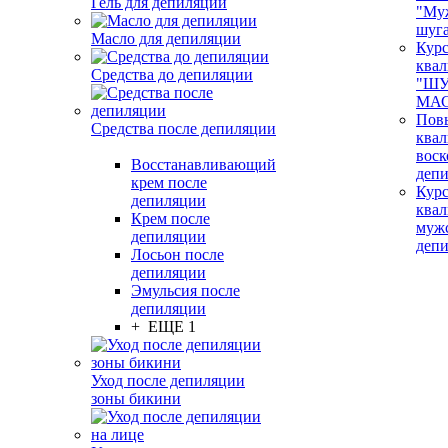
Гель для депиляции
"Му
шуг
Масло для депиляции
Кур
ква
Средства до депиляции
"ШУ
МАС
Пов
Средства после депиляции
ква
воск
Восстанавливающий
деп
крем после
Кур
депиляции
ква
Крем после
муж
депиляции
деп
Лосьон после
депиляции
Эмульсия после
депиляции
+ ЕЩЕ 1
Уход после депиляции
зоны бикини