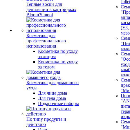
Juli
Теплые воски для
Сем
депиляции в картриджах
"Про
Bloom'S mooi
аппа
косм
(УЗ,
мезо
Косметика для
Сем
профессионального
"Пи
использования
кож
Косметика по уходу
Сем
за лицом
"Ос
Косметика по уходу
уход
за телом
ком
кож
Сем
Косметика для домашнего
пра
ухода
"Ми
Для лица дома
Про
Для тела дома
"AN
Подарочные наборы
пита
тера
икр
По типу продукта и
Сем
действию
"Ми
Гели