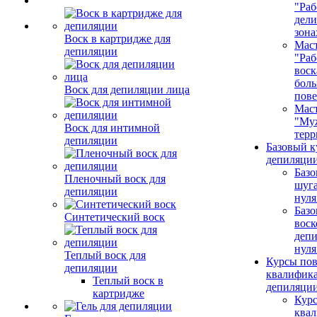
"Раб
дел
зона
Воск в картридже для
Маст
депиляции
"Раб
воск
бол
Воск для депиляции лица
пове
Маст
"Му
Воск для интимной
терр
депиляции
Базовый к
депиляции
Базо
Пленочный воск для
шуга
депиляции
нуля
Базо
Синтетический воск
воск
депи
нуля
Теплый воск для
Курсы по
депиляции
квалифик
Теплый воск в
депиляци
картридже
Кур
ква