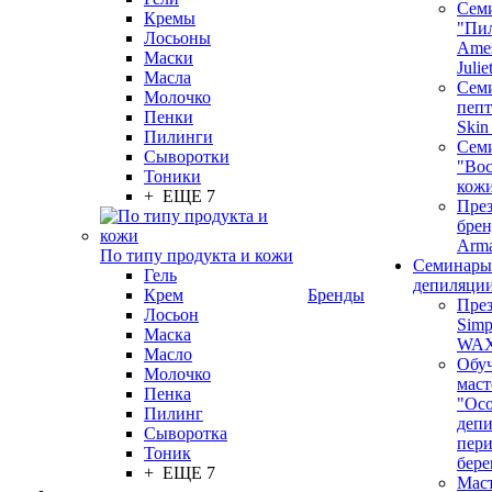
Сем
Кремы
"Пи
Лосьоны
Ames
Маски
Juli
Масла
Семи
Молочко
пепт
Пенки
Skin
Пилинги
Сем
Сыворотки
"Вос
Тоники
кож
+ ЕЩЕ 7
През
бренд
Arm
По типу продукта и кожи
Семинары
Гель
депиляци
Крем
Бренды
През
Лосьон
Simp
Маска
WA
Масло
Обу
Молочко
маст
Пенка
"Ос
Пилинг
депи
Сыворотка
пер
Тоник
бере
+ ЕЩЕ 7
Маст