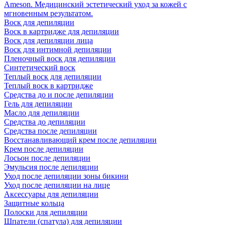
Ameson. Медицинский эстетический уход за кожей с
мгновенным результатом.
Воск для депиляции
Воск в картридже для депиляции
Воск для депиляции лица
Воск для интимной депиляции
Пленочный воск для депиляции
Синтетический воск
Теплый воск для депиляции
Теплый воск в картридже
Средства до и после депиляции
Гель для депиляции
Масло для депиляции
Средства до депиляции
Средства после депиляции
Восстанавливающий крем после депиляции
Крем после депиляции
Лосьон после депиляции
Эмульсия после депиляции
Уход после депиляции зоны бикини
Уход после депиляции на лице
Аксессуары для депиляции
Защитные кольца
Полоски для депиляции
Шпатели (спатула) для депиляции