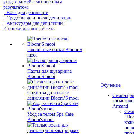
уход за кожей с мгновенным
результатом.
Воск для депиляции
Средства до и после депиляции
Аксессуары для депиляции
Спонжи для лица и тела
Пленочные воски Bloom’S
mooi
Пасты для шугаринга
Bloom’S mooi
Обучение
Средства до и после
Семинары
депиляции Bloom’S mooi
косметолог
Armand
Сем
Уход за телом Spa Care
"Под
Bloom's mooi
кожи
пер
про