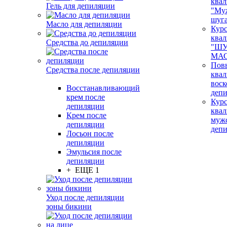
ква
Гель для депиляции
"Му
шуг
Масло для депиляции
Кур
ква
Средства до депиляции
"ШУ
МАС
Пов
Средства после депиляции
ква
воск
Восстанавливающий
деп
крем после
Кур
депиляции
ква
Крем после
муж
депиляции
деп
Лосьон после
депиляции
Эмульсия после
депиляции
+ ЕЩЕ 1
Уход после депиляции
зоны бикини