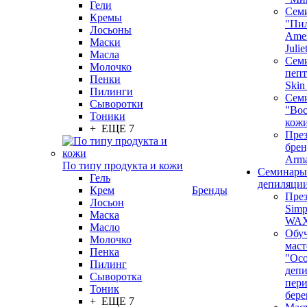
Гели
Сем
Кремы
"Пи
Лосьоны
Ames
Маски
Juli
Масла
Семи
Молочко
пепт
Пенки
Skin
Пилинги
Сем
Сыворотки
"Вос
Тоники
кож
+ ЕЩЕ 7
През
бренд
Arm
По типу продукта и кожи
Семинары
Гель
депиляци
Крем
Бренды
През
Лосьон
Simp
Маска
WA
Масло
Обу
Молочко
маст
Пенка
"Ос
Пилинг
депи
Сыворотка
пер
Тоник
бере
+ ЕЩЕ 7