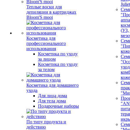
Juli
Теплые воски для
Сем
депиляции в картриджах
"Про
Bloom'S mooi
аппа
косм
(УЗ,
мезо
Косметика для
Сем
профессионального
"Пи
использования
кож
Косметика по уходу
Сем
за лицом
"Ос
Косметика по уходу
уход
за телом
ком
кож
Сем
Косметика для домашнего
пра
ухода
"Ми
Для лица дома
Про
Для тела дома
"AN
Подарочные наборы
пита
тера
икр
По типу продукта и
Сем
действию
"Ми