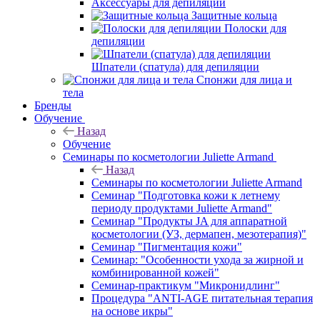
Аксессуары для депиляции
Защитные кольца
Полоски для
депиляции
Шпатели (спатула) для депиляции
Спонжи для лица и
тела
Бренды
Обучение
Назад
Обучение
Семинары по косметологии Juliette Armand
Назад
Семинары по косметологии Juliette Armand
Семинар "Подготовка кожи к летнему
периоду продуктами Juliette Armand"
Семинар "Продукты JA для аппаратной
косметологии (УЗ, дермапен, мезотерапия)"
Семинар "Пигментация кожи"
Семинар: "Особенности ухода за жирной и
комбинированной кожей"
Семинар-практикум "Микронидлинг"
Процедура "ANTI-AGE питательная терапия
на основе икры"