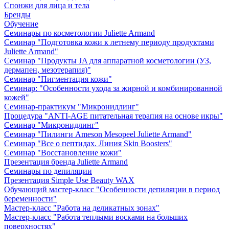
Спонжи для лица и тела
Бренды
Обучение
Семинары по косметологии Juliette Armand
Семинар "Подготовка кожи к летнему периоду продуктами
Juliette Armand"
Семинар "Продукты JA для аппаратной косметологии (УЗ,
дермапен, мезотерапия)"
Семинар "Пигментация кожи"
Семинар: "Особенности ухода за жирной и комбинированной
кожей"
Семинар-практикум "Микронидлинг"
Процедура "ANTI-AGE питательная терапия на основе икры"
Семинар "Микронидлинг"
Семинар "Пилинги Ameson Mesopeel Juliette Armand"
Семинар "Все о пептидах. Линия Skin Boosters"
Семинар "Восстановление кожи"
Презентация бренда Juliette Armand
Семинары по депиляции
Презентация Simple Use Beauty WAX
Обучающий мастер-класс "Особенности депиляции в период
беременности"
Мастер-класс "Работа на деликатных зонах"
Мастер-класс "Работа теплыми восками на больших
поверхностях"