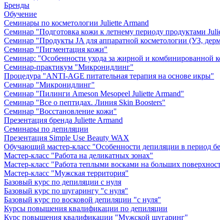
Бренды
Обучение
Семинары по косметологии Juliette Armand
Семинар "Подготовка кожи к летнему периоду продуктами Julie
Семинар "Продукты JA для аппаратной косметологии (УЗ, дерм
Семинар "Пигментация кожи"
Семинар: "Особенности ухода за жирной и комбинированной 
Семинар-практикум "Микронидлинг"
Процедура "ANTI-AGE питательная терапия на основе икры"
Семинар "Микронидлинг"
Семинар "Пилинги Ameson Mesopeel Juliette Armand"
Семинар "Все о пептидах. Линия Skin Boosters"
Семинар "Восстановление кожи"
Презентация бренда Juliette Armand
Семинары по депиляции
Презентация Simple Use Beauty WAX
Обучающий мастер-класс "Особенности депиляции в период б
Мастер-класс "Работа на деликатных зонах"
Мастер-класс "Работа теплыми восками на больших поверхнос
Мастер-класс "Мужская территория"
Базовый курс по депиляции с нуля
Базовый курс по шугарингу "с нуля"
Базовый курс по восковой депиляции "с нуля"
Курсы повышения квалификации по депиляции
Курс повышения квалификации "Мужской шугаринг"