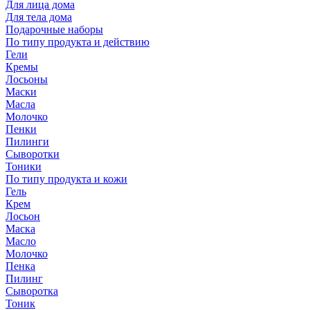
Для лица дома
Для тела дома
Подарочные наборы
По типу продукта и действию
Гели
Кремы
Лосьоны
Маски
Масла
Молочко
Пенки
Пилинги
Сыворотки
Тоники
По типу продукта и кожи
Гель
Крем
Лосьон
Маска
Масло
Молочко
Пенка
Пилинг
Сыворотка
Тоник