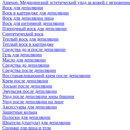
Ameson. Медицинский эстетический уход за кожей с мгновенны
Воск для депиляции
Воск в картридже для депиляции
Воск для депиляции лица
Воск для интимной депиляции
Пленочный воск для депиляции
Синтетический воск
Теплый воск для депиляции
Теплый воск в картридже
Средства до и после депиляции
Гель для депиляции
Масло для депиляции
Средства до депиляции
Средства после депиляции
Восстанавливающий крем после депиляции
Крем после депиляции
Лосьон после депиляции
Эмульсия после депиляции
Уход после депиляции зоны бикини
Уход после депиляции на лице
Аксессуары для депиляции
Защитные кольца
Полоски для депиляции
Шпатели (спатула) для депиляции
Спонжи для лица и тела