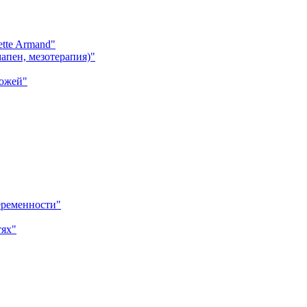
tte Armand"
апен, мезотерапия)"
кожей"
еременности"
тях"