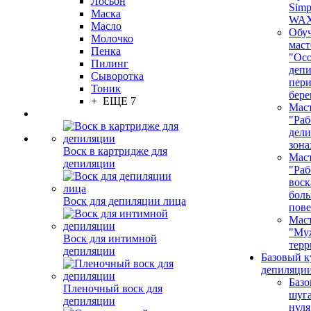
Лосьон
Simp
Маска
WA
Масло
Обу
Молочко
маст
Пенка
"Ос
Пилинг
депи
Сыворотка
пер
Тоник
бере
+ ЕЩЕ 7
Маст
"Раб
дел
зона
Воск в картридже для
Маст
депиляции
"Раб
воск
бол
Воск для депиляции лица
пове
Маст
"Му
Воск для интимной
терр
депиляции
Базовый к
депиляции
Базо
Пленочный воск для
шуга
депиляции
нуля