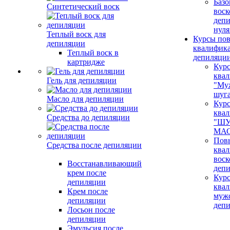
Базо
Синтетический воск
воск
депи
нуля
Теплый воск для
Курсы по
депиляции
квалифик
Теплый воск в
депиляци
картридже
Кур
ква
Гель для депиляции
"Му
шуг
Масло для депиляции
Кур
ква
Средства до депиляции
"ШУ
МАС
Пов
Средства после депиляции
ква
воск
Восстанавливающий
деп
крем после
Кур
депиляции
ква
Крем после
муж
депиляции
деп
Лосьон после
депиляции
Эмульсия после