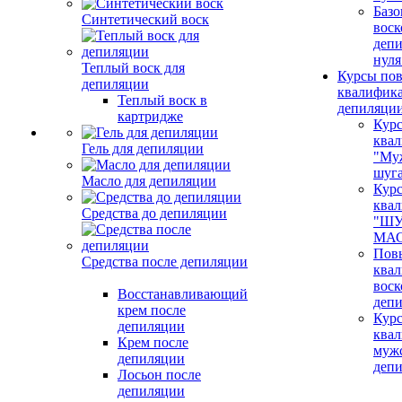
Базо
Синтетический воск
воск
депи
нуля
Теплый воск для
Курсы по
депиляции
квалифик
Теплый воск в
депиляци
картридже
Кур
ква
Гель для депиляции
"Му
шуг
Масло для депиляции
Кур
ква
Средства до депиляции
"ШУ
МАС
Пов
Средства после депиляции
ква
воск
Восстанавливающий
деп
крем после
Кур
депиляции
ква
Крем после
муж
депиляции
деп
Лосьон после
депиляции