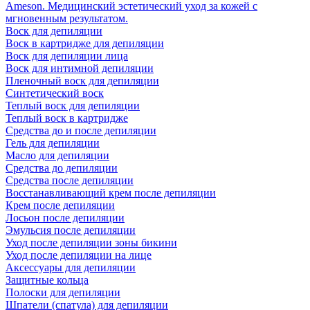
Ameson. Медицинский эстетический уход за кожей с
мгновенным результатом.
Воск для депиляции
Воск в картридже для депиляции
Воск для депиляции лица
Воск для интимной депиляции
Пленочный воск для депиляции
Синтетический воск
Теплый воск для депиляции
Теплый воск в картридже
Средства до и после депиляции
Гель для депиляции
Масло для депиляции
Средства до депиляции
Средства после депиляции
Восстанавливающий крем после депиляции
Крем после депиляции
Лосьон после депиляции
Эмульсия после депиляции
Уход после депиляции зоны бикини
Уход после депиляции на лице
Аксессуары для депиляции
Защитные кольца
Полоски для депиляции
Шпатели (спатула) для депиляции