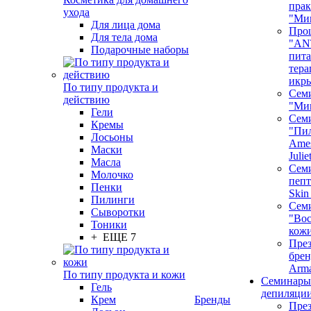
пра
ухода
"Ми
Для лица дома
Про
Для тела дома
"AN
Подарочные наборы
пита
тера
икр
По типу продукта и
Сем
действию
"Ми
Гели
Сем
Кремы
"Пи
Лосьоны
Ames
Маски
Juli
Масла
Семи
Молочко
пепт
Пенки
Skin
Пилинги
Сем
Сыворотки
"Вос
Тоники
кож
+ ЕЩЕ 7
През
бренд
Arm
По типу продукта и кожи
Семинары
Гель
депиляци
Крем
Бренды
През