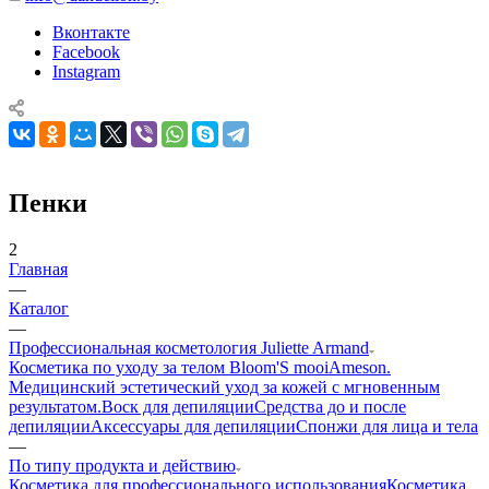
Вконтакте
Facebook
Instagram
Пенки
2
Главная
—
Каталог
—
Профессиональная косметология Juliette Armand
Косметика по уходу за телом Bloom'S mooi
Ameson.
Медицинский эстетический уход за кожей с мгновенным
результатом.
Воск для депиляции
Средства до и после
депиляции
Аксессуары для депиляции
Спонжи для лица и тела
—
По типу продукта и действию
Косметика для профессионального использования
Косметика