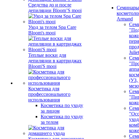
Средства до и после
Семинары
депиляции Bloom’S mooi
косметолог
Armand
Сем
Уход за телом Spa Care
"Под
Bloom's mooi
кожи
пер
про
Juli
Теплые воски для
Сем
депиляции в картриджах
"Про
Bloom'S mooi
аппа
косм
(УЗ,
мезо
Косметика для
Сем
профессионального
"Пи
использования
кож
Косметика по уходу
Сем
за лицом
"Ос
Косметика по уходу
уход
за телом
ком
кож
Сем
Косметика для домашнего