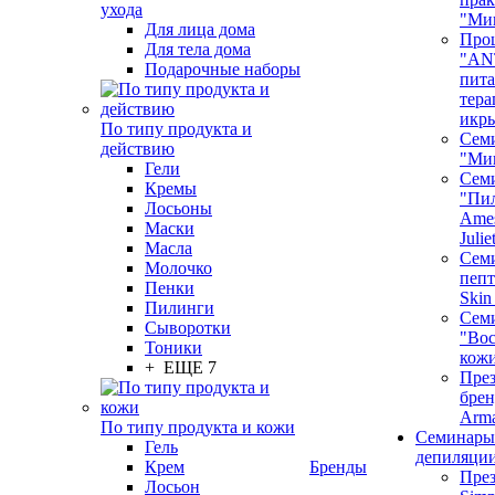
ухода
"Ми
Для лица дома
Про
Для тела дома
"AN
Подарочные наборы
пита
тера
икр
По типу продукта и
Сем
действию
"Ми
Гели
Сем
Кремы
"Пи
Лосьоны
Ames
Маски
Juli
Масла
Семи
Молочко
пепт
Пенки
Skin
Пилинги
Сем
Сыворотки
"Вос
Тоники
кож
+ ЕЩЕ 7
През
бренд
Arm
По типу продукта и кожи
Семинары
Гель
депиляци
Крем
Бренды
През
Лосьон