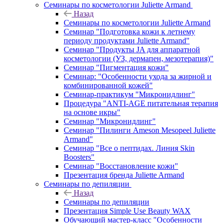
Семинары по косметологии Juliette Armand
Назад
Семинары по косметологии Juliette Armand
Семинар "Подготовка кожи к летнему
периоду продуктами Juliette Armand"
Семинар "Продукты JA для аппаратной
косметологии (УЗ, дермапен, мезотерапия)"
Семинар "Пигментация кожи"
Семинар: "Особенности ухода за жирной и
комбинированной кожей"
Семинар-практикум "Микронидлинг"
Процедура "ANTI-AGE питательная терапия
на основе икры"
Семинар "Микронидлинг"
Семинар "Пилинги Ameson Mesopeel Juliette
Armand"
Семинар "Все о пептидах. Линия Skin
Boosters"
Семинар "Восстановление кожи"
Презентация бренда Juliette Armand
Семинары по депиляции
Назад
Семинары по депиляции
Презентация Simple Use Beauty WAX
Обучающий мастер-класс "Особенности