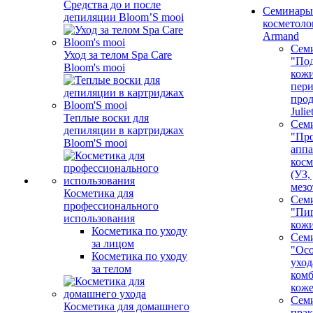
Средства до и после
Семинары
депиляции Bloom’S mooi
косметолог
Armand
Сем
Уход за телом Spa Care
"Под
Bloom's mooi
кожи
пер
про
Juli
Теплые воски для
Сем
депиляции в картриджах
"Про
Bloom'S mooi
аппа
косм
(УЗ,
мезо
Косметика для
Сем
профессионального
"Пи
использования
кож
Косметика по уходу
Сем
за лицом
"Ос
Косметика по уходу
уход
за телом
ком
кож
Сем
Косметика для домашнего
пра