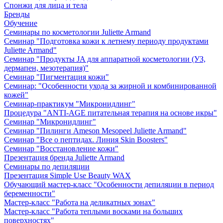
Спонжи для лица и тела
Бренды
Обучение
Семинары по косметологии Juliette Armand
Семинар "Подготовка кожи к летнему периоду продуктами
Juliette Armand"
Семинар "Продукты JA для аппаратной косметологии (УЗ,
дермапен, мезотерапия)"
Семинар "Пигментация кожи"
Семинар: "Особенности ухода за жирной и комбинированной
кожей"
Семинар-практикум "Микронидлинг"
Процедура "ANTI-AGE питательная терапия на основе икры"
Семинар "Микронидлинг"
Семинар "Пилинги Ameson Mesopeel Juliette Armand"
Семинар "Все о пептидах. Линия Skin Boosters"
Семинар "Восстановление кожи"
Презентация бренда Juliette Armand
Семинары по депиляции
Презентация Simple Use Beauty WAX
Обучающий мастер-класс "Особенности депиляции в период
беременности"
Мастер-класс "Работа на деликатных зонах"
Мастер-класс "Работа теплыми восками на больших
поверхностях"