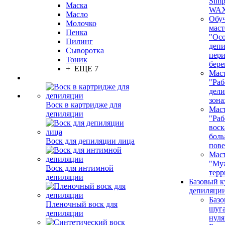
Simp
Маска
WA
Масло
Обу
Молочко
маст
Пенка
"Ос
Пилинг
депи
Сыворотка
пер
Тоник
бере
+ ЕЩЕ 7
Маст
"Раб
дел
зона
Воск в картридже для
Маст
депиляции
"Раб
воск
бол
Воск для депиляции лица
пове
Маст
"Му
Воск для интимной
терр
депиляции
Базовый к
депиляции
Базо
Пленочный воск для
шуга
депиляции
нуля