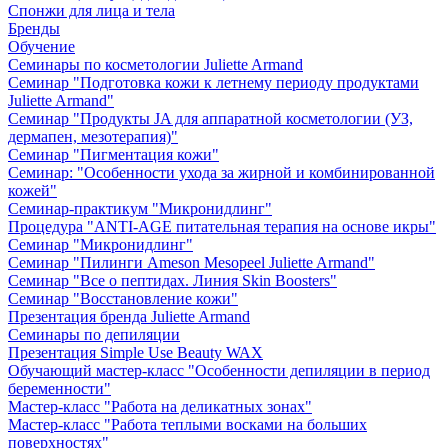
Спонжи для лица и тела
Бренды
Обучение
Семинары по косметологии Juliette Armand
Семинар "Подготовка кожи к летнему периоду продуктами
Juliette Armand"
Семинар "Продукты JA для аппаратной косметологии (УЗ,
дермапен, мезотерапия)"
Семинар "Пигментация кожи"
Семинар: "Особенности ухода за жирной и комбинированной
кожей"
Семинар-практикум "Микронидлинг"
Процедура "ANTI-AGE питательная терапия на основе икры"
Семинар "Микронидлинг"
Семинар "Пилинги Ameson Mesopeel Juliette Armand"
Семинар "Все о пептидах. Линия Skin Boosters"
Семинар "Восстановление кожи"
Презентация бренда Juliette Armand
Семинары по депиляции
Презентация Simple Use Beauty WAX
Обучающий мастер-класс "Особенности депиляции в период
беременности"
Мастер-класс "Работа на деликатных зонах"
Мастер-класс "Работа теплыми восками на больших
поверхностях"