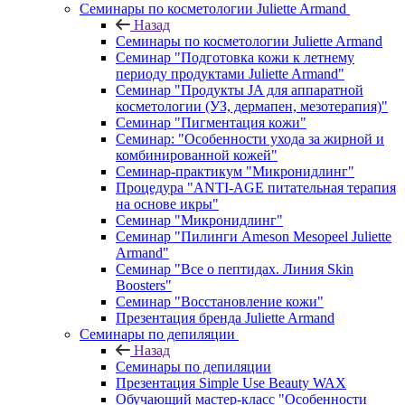
Семинары по косметологии Juliette Armand
Назад
Семинары по косметологии Juliette Armand
Семинар "Подготовка кожи к летнему
периоду продуктами Juliette Armand"
Семинар "Продукты JA для аппаратной
косметологии (УЗ, дермапен, мезотерапия)"
Семинар "Пигментация кожи"
Семинар: "Особенности ухода за жирной и
комбинированной кожей"
Семинар-практикум "Микронидлинг"
Процедура "ANTI-AGE питательная терапия
на основе икры"
Семинар "Микронидлинг"
Семинар "Пилинги Ameson Mesopeel Juliette
Armand"
Семинар "Все о пептидах. Линия Skin
Boosters"
Семинар "Восстановление кожи"
Презентация бренда Juliette Armand
Семинары по депиляции
Назад
Семинары по депиляции
Презентация Simple Use Beauty WAX
Обучающий мастер-класс "Особенности