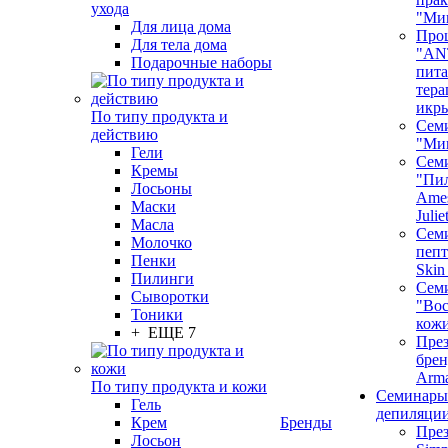
ухода
"Ми
Для лица дома
Про
Для тела дома
"AN
Подарочные наборы
пита
тера
икр
По типу продукта и
Сем
действию
"Ми
Гели
Сем
Кремы
"Пи
Лосьоны
Ames
Маски
Juli
Масла
Семи
Молочко
пепт
Пенки
Skin
Пилинги
Сем
Сыворотки
"Вос
Тоники
кож
+ ЕЩЕ 7
През
бренд
Arm
По типу продукта и кожи
Семинары
Гель
депиляци
Крем
Бренды
През
Лосьон