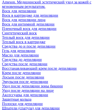
Ameson. Медицинский эстетический уход за кожей с
мгновенным результатом.
Воск для депиляции
Воск в картридже для депиляции
Воск для депиляции лица
Воск для интимной депиляции
Пленочный воск для депиляции
Синтетический воск
Теплый воск для депиляции
Теплый воск в картридже
Средства до и после депиляции
Гель для депиляции
Масло для депиляции
Средства до депиляции
Средства после депиляции
Восстанавливающий крем после депиляции
Крем после депиляции
Лосьон после депиляции
Эмульсия после депиляции
Уход после депиляции зоны бикини
Уход после депиляции на лице
Аксессуары для депиляции
Защитные кольца
Полоски для депиляции
Шпатели (спатула) для депиляции