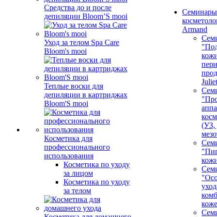
Средства до и после
Семинары
депиляции Bloom’S mooi
косметолог
Armand
Сем
Уход за телом Spa Care
"Под
Bloom's mooi
кожи
пер
про
Juli
Теплые воски для
Сем
депиляции в картриджах
"Про
Bloom'S mooi
аппа
косм
(УЗ,
мезо
Косметика для
Сем
профессионального
"Пи
использования
кож
Косметика по уходу
Сем
за лицом
"Ос
Косметика по уходу
уход
за телом
ком
кож
Сем
Косметика для домашнего