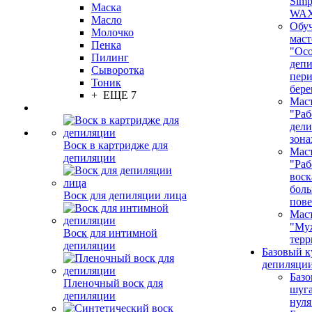
Simp
Маска
WA
Масло
Обу
Молочко
маст
Пенка
"Ос
Пилинг
депи
Сыворотка
пер
Тоник
бере
+ ЕЩЕ 7
Маст
"Раб
дел
зона
Воск в картридже для
Маст
депиляции
"Раб
воск
бол
Воск для депиляции лица
пове
Маст
"Му
Воск для интимной
терр
депиляции
Базовый к
депиляции
Базо
Пленочный воск для
шуга
депиляции
нуля