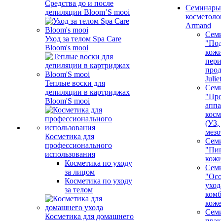
Средства до и после
Семинары
депиляции Bloom’S mooi
косметолог
Armand
Сем
Уход за телом Spa Care
"Под
Bloom's mooi
кожи
пер
про
Juli
Теплые воски для
Сем
депиляции в картриджах
"Про
Bloom'S mooi
аппа
косм
(УЗ,
мезо
Косметика для
Сем
профессионального
"Пи
использования
кож
Косметика по уходу
Сем
за лицом
"Ос
Косметика по уходу
уход
за телом
ком
кож
Сем
Косметика для домашнего
пра