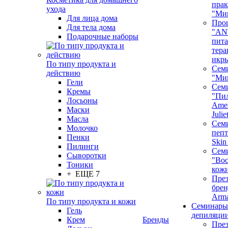
пра
ухода
"Ми
Для лица дома
Про
Для тела дома
"AN
Подарочные наборы
пита
тера
икр
По типу продукта и
Сем
действию
"Ми
Гели
Сем
Кремы
"Пи
Лосьоны
Ames
Маски
Juli
Масла
Семи
Молочко
пепт
Пенки
Skin
Пилинги
Сем
Сыворотки
"Вос
Тоники
кож
+ ЕЩЕ 7
През
бренд
Arm
По типу продукта и кожи
Семинары
Гель
депиляци
Крем
Бренды
През