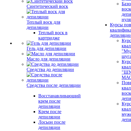
Базо
Синтетический воск
воск
депи
нуля
Теплый воск для
Курсы по
депиляции
квалифик
Теплый воск в
депиляци
картридже
Кур
ква
Гель для депиляции
"Му
шуг
Масло для депиляции
Кур
ква
Средства до депиляции
"ШУ
МАС
Пов
Средства после депиляции
ква
воск
Восстанавливающий
деп
крем после
Кур
депиляции
ква
Крем после
муж
депиляции
деп
Лосьон после
депиляции