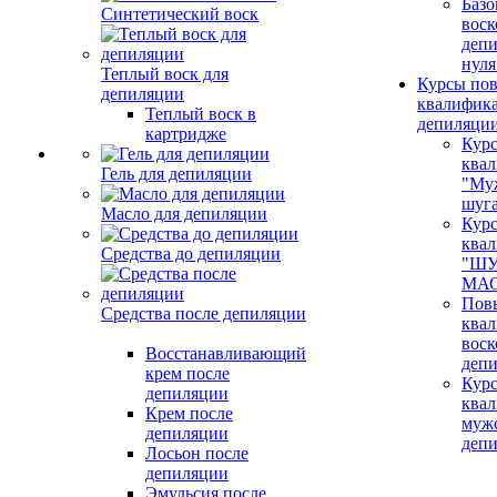
Базо
Синтетический воск
воск
депи
нуля
Теплый воск для
Курсы по
депиляции
квалифик
Теплый воск в
депиляци
картридже
Кур
ква
Гель для депиляции
"Му
шуг
Масло для депиляции
Кур
ква
Средства до депиляции
"ШУ
МАС
Пов
Средства после депиляции
ква
воск
Восстанавливающий
деп
крем после
Кур
депиляции
ква
Крем после
муж
депиляции
деп
Лосьон после
депиляции
Эмульсия после