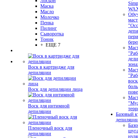
Лосьон
Simp
Маска
WA
Масло
Обу
Молочко
маст
Пенка
"Ос
Пилинг
депи
Сыворотка
пер
Тоник
бере
+ ЕЩЕ 7
Маст
"Раб
дел
зона
Воск в картридже для
Маст
депиляции
"Раб
воск
бол
Воск для депиляции лица
пове
Маст
"Му
Воск для интимной
терр
депиляции
Базовый к
депиляции
Базо
Пленочный воск для
шуга
депиляции
нуля