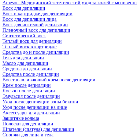
Ameson. Медицинский эстетический уход за кожей с мгновенны
Воск для депиляции
Воск в картридже для депиляции
Воск для депиляции лица
Воск для интимной депиляции
Пленочный воск для депиляции
Синтетический воск
Теплый воск для депиляции
Теплый воск в картридже
Средства до и после депиляции
Гель для депиляции
Масло для депиляции
Средства до депиляции
Средства после депиляции
Восстанавливающий крем после депиляции
Крем после депиляции
Лосьон после депиляции
Эмульсия после депиляции
Уход после депиляции зоны бикини
Уход после депиляции на лице
Аксессуары для депиляции
Защитные кольца
Полоски для депиляции
Шпатели (спатула) для депиляции
Спонжи для лица и тела