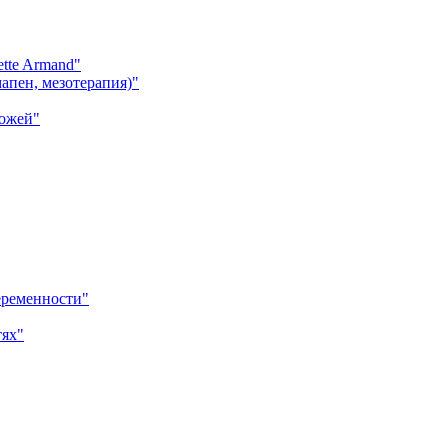
tte Armand"
апен, мезотерапия)"
кожей"
еременности"
тях"