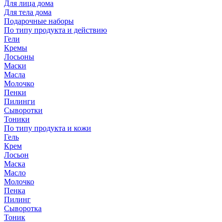
Для лица дома
Для тела дома
Подарочные наборы
По типу продукта и действию
Гели
Кремы
Лосьоны
Маски
Масла
Молочко
Пенки
Пилинги
Сыворотки
Тоники
По типу продукта и кожи
Гель
Крем
Лосьон
Маска
Масло
Молочко
Пенка
Пилинг
Сыворотка
Тоник