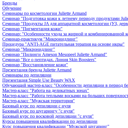
Бренды
Обучение
Семинары по косметологии Juliette Armand
Семинар "Подготовка кожи к летнему периоду продуктами Julie
Семинар "Продукты JA для аппаратной косметологии (УЗ, дерм
Семинар "Пигментация кожи"
Семинар: "Особенности ухода за жирной и комбинированной 
Семинар-практикум "Микронидлинг"
Процедура "ANTI-AGE питательная терапия на основе икры"
Семинар "Микронидлинг"
Семинар "Пилинги Ameson Mesopeel Juliette Armand"
Семинар "Все о пептидах. Линия Skin Boosters"
Семинар "Восстановление кожи"
Презентация бренда Juliette Armand
Семинары по депиляции
Презентация Simple Use Beauty WAX
Обучающий мастер-класс "Особенности депиляции в период б
Мастер-класс "Работа на деликатных зонах"
Мастер-класс "Работа теплыми восками на больших поверхнос
Мастер-класс "Мужская территория"
Базовый курс по депиляции с нуля
Базовый курс по шугарингу "с нуля"
Базовый курс по восковой депиляции "с нуля"
Курсы повышения квалификации по депиляции
Курс повышения квалификации "Мужской шугаринг"