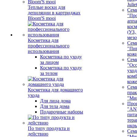
Juli
Теплые воски для
Сем
депиляции в картриджах
"Про
Bloom'S mooi
аппа
косм
(УЗ,
мезо
Косметика для
Сем
профессионального
"Пи
использования
кож
Косметика по уходу
Сем
за лицом
"Ос
Косметика по уходу
уход
за телом
ком
кож
Сем
Косметика для домашнего
пра
ухода
"Ми
Для лица дома
Про
Для тела дома
"AN
Подарочные наборы
пита
тера
икр
По типу продукта и
Сем
действию
"Ми