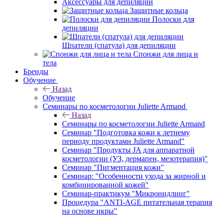
Аксессуары для депиляции
Защитные кольца
Полоски для
депиляции
Шпатели (спатула) для депиляции
Спонжи для лица и
тела
Бренды
Обучение
Назад
Обучение
Семинары по косметологии Juliette Armand
Назад
Семинары по косметологии Juliette Armand
Семинар "Подготовка кожи к летнему
периоду продуктами Juliette Armand"
Семинар "Продукты JA для аппаратной
косметологии (УЗ, дермапен, мезотерапия)"
Семинар "Пигментация кожи"
Семинар: "Особенности ухода за жирной и
комбинированной кожей"
Семинар-практикум "Микронидлинг"
Процедура "ANTI-AGE питательная терапия
на основе икры"