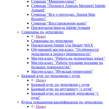
Семинар "Микронидлинг"
Семинар "Пилинги Ameson Mesopeel Juliette
Armand"
Семинар "Все о пептидах. Линия Skin
Boosters"
Семинар "Восстановление кожи"
Презентация бренда Juliette Armand
Семинары по депиляции
Назад
Семинары по депиляции
Презентация Simple Use Beauty WAX
Обучающий мастер-класс "Особенности
депиляции в период беременности"
Мастер-класс "Работа на деликатных зонах"
Мастер-класс "Работа теплыми восками на
больших поверхностях"
Мастер-класс "Мужская территория"
Базовый курс по депиляции с нуля
Назад
Базовый курс по депиляции с нуля
Базовый курс по шугарингу "с нуля"
Базовый курс по восковой депиляции "с
нуля"
Курсы повышения квалификации по депиляции
Назад