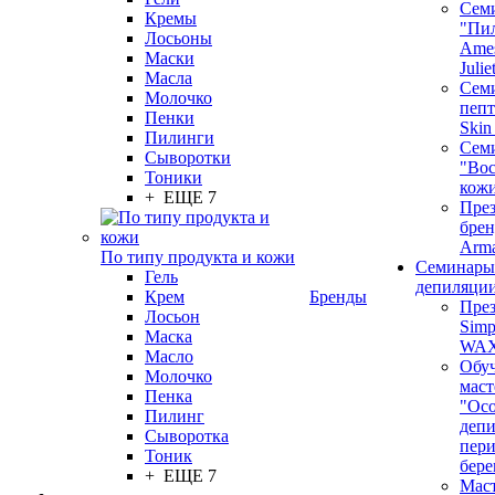
Сем
Кремы
"Пи
Лосьоны
Ames
Маски
Juli
Масла
Семи
Молочко
пепт
Пенки
Skin
Пилинги
Сем
Сыворотки
"Вос
Тоники
кож
+ ЕЩЕ 7
През
бренд
Arm
По типу продукта и кожи
Семинары
Гель
депиляци
Крем
Бренды
През
Лосьон
Simp
Маска
WA
Масло
Обу
Молочко
маст
Пенка
"Ос
Пилинг
депи
Сыворотка
пер
Тоник
бере
+ ЕЩЕ 7
Маст