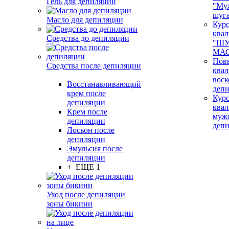
Гель для депиляции
"Му
шуг
Масло для депиляции
Кур
ква
Средства до депиляции
"ШУ
МАС
Пов
Средства после депиляции
ква
воск
Восстанавливающий
деп
крем после
Кур
депиляции
ква
Крем после
муж
депиляции
деп
Лосьон после
депиляции
Эмульсия после
депиляции
+ ЕЩЕ 1
Уход после депиляции
зоны бикини