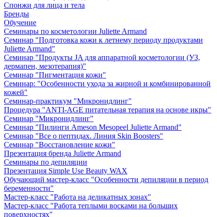
Спонжи для лица и тела
Бренды
Обучение
Семинары по косметологии Juliette Armand
Семинар "Подготовка кожи к летнему периоду продуктами
Juliette Armand"
Семинар "Продукты JA для аппаратной косметологии (УЗ,
дермапен, мезотерапия)"
Семинар "Пигментация кожи"
Семинар: "Особенности ухода за жирной и комбинированной
кожей"
Семинар-практикум "Микронидлинг"
Процедура "ANTI-AGE питательная терапия на основе икры"
Семинар "Микронидлинг"
Семинар "Пилинги Ameson Mesopeel Juliette Armand"
Семинар "Все о пептидах. Линия Skin Boosters"
Семинар "Восстановление кожи"
Презентация бренда Juliette Armand
Семинары по депиляции
Презентация Simple Use Beauty WAX
Обучающий мастер-класс "Особенности депиляции в период
беременности"
Мастер-класс "Работа на деликатных зонах"
Мастер-класс "Работа теплыми восками на больших
поверхностях"