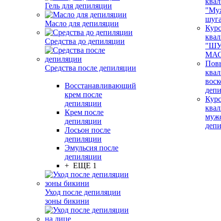
ква
Гель для депиляции
"Му
шуг
Масло для депиляции
Кур
ква
Средства до депиляции
"ШУ
МАС
Пов
Средства после депиляции
ква
воск
Восстанавливающий
деп
крем после
Кур
депиляции
ква
Крем после
муж
депиляции
деп
Лосьон после
депиляции
Эмульсия после
депиляции
+ ЕЩЕ 1
Уход после депиляции
зоны бикини