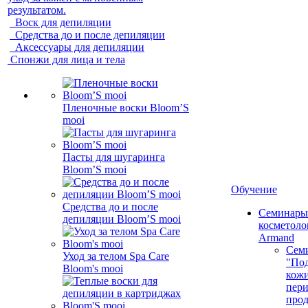
результатом.
Воск для депиляции
Средства до и после депиляции
Аксессуары для депиляции
Спонжи для лица и тела
Пленочные воски Bloom’S
mooi
Пасты для шугаринга
Bloom’S mooi
Обучение
Средства до и после
Семинары
депиляции Bloom’S mooi
косметолог
Armand
Сем
Уход за телом Spa Care
"Под
Bloom's mooi
кожи
пер
про