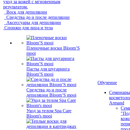
уход за кожей с мгновенным
результатом.
Воск для депиляции
Средства до и после депиляции
Аксессуары для депиляции
Спонжи для лица и тела
Пленочные воски Bloom’S
mooi
Пасты для шугаринга
Bloom’S mooi
Обучение
Средства до и после
Семинары
депиляции Bloom’S mooi
косметолог
Armand
Сем
Уход за телом Spa Care
"Под
Bloom's mooi
кожи
пер
про