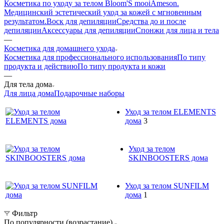
Косметика по уходу за телом Bloom'S mooi
Ameson.
Медицинский эстетический уход за кожей с мгновенным
результатом.
Воск для депиляции
Средства до и после
депиляции
Аксессуары для депиляции
Спонжи для лица и тела
—
Косметика для домашнего ухода
Косметика для профессионального использования
По типу
продукта и действию
По типу продукта и кожи
—
Для тела дома
Для лица дома
Подарочные наборы
Уход за телом ELEMENTS
дома
3
Уход за телом
SKINBOOSTERS дома
Уход за телом SUNFILM
дома
1
Фильтр
По популярности (возрастание)