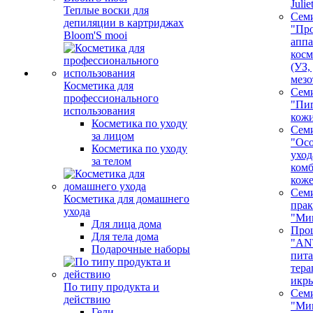
Juli
Теплые воски для
Сем
депиляции в картриджах
"Про
Bloom'S mooi
аппа
косм
(УЗ,
мезо
Косметика для
Сем
профессионального
"Пи
использования
кож
Косметика по уходу
Сем
за лицом
"Ос
Косметика по уходу
уход
за телом
ком
кож
Сем
Косметика для домашнего
пра
ухода
"Ми
Для лица дома
Про
Для тела дома
"AN
Подарочные наборы
пита
тера
икр
По типу продукта и
Сем
действию
"Ми
Гели