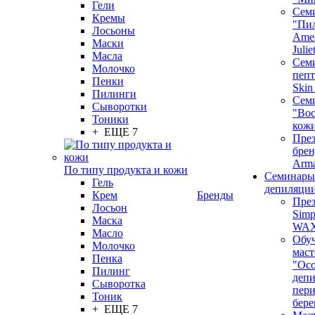
Гели
Сем
Кремы
"Пи
Лосьоны
Ames
Маски
Juli
Масла
Семи
Молочко
пепт
Пенки
Skin
Пилинги
Сем
Сыворотки
"Вос
Тоники
кож
+ ЕЩЕ 7
През
бренд
Arm
По типу продукта и кожи
Семинары
Гель
депиляци
Крем
Бренды
През
Лосьон
Simp
Маска
WA
Масло
Обу
Молочко
маст
Пенка
"Ос
Пилинг
депи
Сыворотка
пер
Тоник
бере
+ ЕЩЕ 7