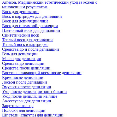
Ameson. Медицинский эстетический уход за кожей с
мгновенным результатом.
Воск для депиляции
Воск в картридже для депиляции
Воск для депиляции лица
Воск для интимной депиляции
Пленочный воск для депиляции
Синтетический воск
Теплый воск для депиляции
Теплый воск в картридже
Средства до и после депиляции
Гель для депиляции
Масло для депиляции
Средства до депиляции
Средства после депиляции
Восстанавливающий крем после депиляции
Крем после депиляции
Лосьон после депиляции
Эмульсия после депиляции
Уход после депиляции зоны бикини
Уход после депиляции на лице
Аксессуары для депиляции
Защитные кольца
Полоски для депиляции
Шпатели (спатула) для депиляции