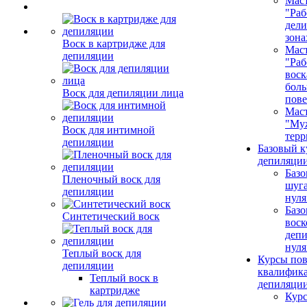
Маст
"Раб
дел
зона
Воск в картридже для
Маст
депиляции
"Раб
воск
бол
Воск для депиляции лица
пове
Маст
"Му
Воск для интимной
терр
депиляции
Базовый к
депиляции
Базо
Пленочный воск для
шуга
депиляции
нуля
Базо
Синтетический воск
воск
депи
нуля
Теплый воск для
Курсы по
депиляции
квалифик
Теплый воск в
депиляци
картридже
Кур