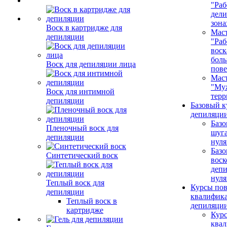
"Раб
дел
зона
Воск в картридже для
Маст
депиляции
"Раб
воск
бол
Воск для депиляции лица
пове
Маст
"Му
Воск для интимной
терр
депиляции
Базовый к
депиляции
Базо
Пленочный воск для
шуга
депиляции
нуля
Базо
Синтетический воск
воск
депи
нуля
Теплый воск для
Курсы по
депиляции
квалифик
Теплый воск в
депиляци
картридже
Кур
ква