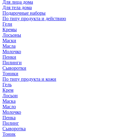
Для лица дома
Для тела дома
Подарочные наборы
По типу продукта и действию
Гели
Кремы
Лосьоны
Маски
Масла
Молочко
Пенки
Пилинги
Сыворотки
Тоники
По типу продукта и кожи
Гель
Крем
Лосьон
Маска
Масло
Молочко
Пенка
Пилинг
Сыворотка
Тоник