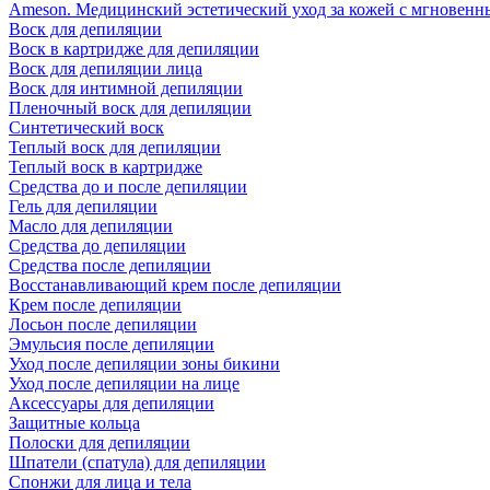
Ameson. Медицинский эстетический уход за кожей с мгновенны
Воск для депиляции
Воск в картридже для депиляции
Воск для депиляции лица
Воск для интимной депиляции
Пленочный воск для депиляции
Синтетический воск
Теплый воск для депиляции
Теплый воск в картридже
Средства до и после депиляции
Гель для депиляции
Масло для депиляции
Средства до депиляции
Средства после депиляции
Восстанавливающий крем после депиляции
Крем после депиляции
Лосьон после депиляции
Эмульсия после депиляции
Уход после депиляции зоны бикини
Уход после депиляции на лице
Аксессуары для депиляции
Защитные кольца
Полоски для депиляции
Шпатели (спатула) для депиляции
Спонжи для лица и тела