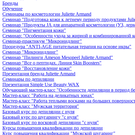
Бренды
Обучение
Семинары по косметологии Juliette Armand
Семинар "Подготовка кожи к летнему периоду продуктами Julie
Семинар "Продукты JA для аппаратной косметологии (УЗ, дерм
Семинар "Пигментация кожи"
Семинар: "Особенности ухода за жирной и комбинированной 
Семинар-практикум "Микронидлинг"
Процедура "ANTI-AGE питательная терапия на основе икры"
Семинар "Микронидлинг"
Семинар "Пилинги Ameson Mesopeel Juliette Armand"
Семинар "Все о пептидах. Линия Skin Boosters"
Семинар "Восстановление кожи"
Презентация бренда Juliette Armand
Семинары по депиляции
Презентация Simple Use Beauty WAX
Обучающий мастер-класс "Особенности депиляции в период б
Мастер-класс "Работа на деликатных зонах"
Мастер-класс "Работа теплыми восками на больших поверхнос
Мастер-класс "Мужская территория"
Базовый курс по депиляции с нуля
Базовый курс по шугарингу "с нуля"
Базовый курс по восковой депиляции "с нуля"
Курсы повышения квалификации по депиляции
Курс повышения квалификации "Мужской шугаринг"