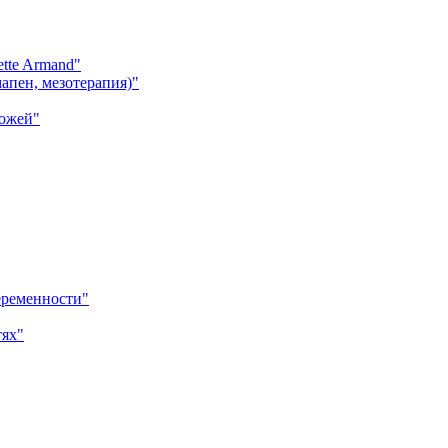
tte Armand"
апен, мезотерапия)"
кожей"
еременности"
тях"