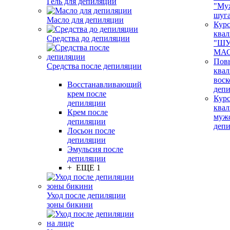
Гель для депиляции
"Му
шуг
Масло для депиляции
Кур
ква
Средства до депиляции
"ШУ
МАС
Пов
Средства после депиляции
ква
воск
Восстанавливающий
деп
крем после
Кур
депиляции
ква
Крем после
муж
депиляции
деп
Лосьон после
депиляции
Эмульсия после
депиляции
+ ЕЩЕ 1
Уход после депиляции
зоны бикини