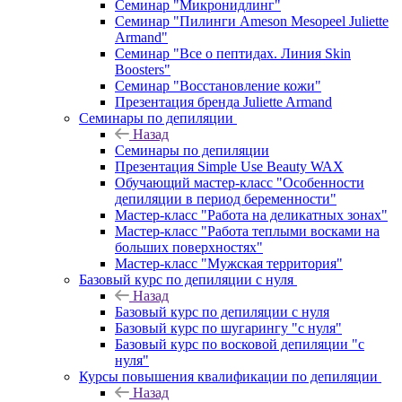
Семинар "Микронидлинг"
Семинар "Пилинги Ameson Mesopeel Juliette
Armand"
Семинар "Все о пептидах. Линия Skin
Boosters"
Семинар "Восстановление кожи"
Презентация бренда Juliette Armand
Семинары по депиляции
Назад
Семинары по депиляции
Презентация Simple Use Beauty WAX
Обучающий мастер-класс "Особенности
депиляции в период беременности"
Мастер-класс "Работа на деликатных зонах"
Мастер-класс "Работа теплыми восками на
больших поверхностях"
Мастер-класс "Мужская территория"
Базовый курс по депиляции с нуля
Назад
Базовый курс по депиляции с нуля
Базовый курс по шугарингу "с нуля"
Базовый курс по восковой депиляции "с
нуля"
Курсы повышения квалификации по депиляции
Назад