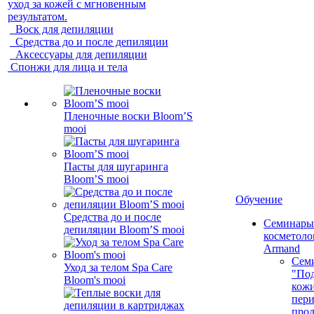
уход за кожей с мгновенным
результатом.
Воск для депиляции
Средства до и после депиляции
Аксессуары для депиляции
Спонжи для лица и тела
Пленочные воски Bloom’S
mooi
Пасты для шугаринга
Bloom’S mooi
Обучение
Средства до и после
Семинары
депиляции Bloom’S mooi
косметолог
Armand
Сем
Уход за телом Spa Care
"Под
Bloom's mooi
кожи
пер
про