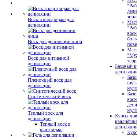
Маст
"Раб
дел
зона
Воск в картридже для
Маст
депиляции
"Раб
воск
бол
Воск для депиляции лица
пове
Маст
"Му
Воск для интимной
терр
депиляции
Базовый к
депиляции
Базо
Пленочный воск для
шуга
депиляции
нуля
Базо
Синтетический воск
воск
депи
нуля
Теплый воск для
Курсы по
депиляции
квалифик
Теплый воск в
депиляци
картридже
Кур