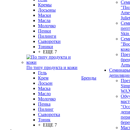
Сем
Кремы
"Пи
Лосьоны
Ames
Маски
Juli
Масла
Семи
Молочко
пепт
Пенки
Skin
Пилинги
Сем
Сыворотки
"Вос
Тоники
кож
+ ЕЩЕ 7
През
бренд
Arm
По типу продукта и кожи
Семинары
Гель
депиляци
Крем
Бренды
През
Лосьон
Simp
Маска
WA
Масло
Обу
Молочко
маст
Пенка
"Ос
Пилинг
депи
Сыворотка
пер
Тоник
бере
+ ЕЩЕ 7
Маст