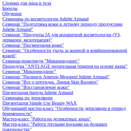
Спонжи для лица и тела
Бренды
Обучение
Семинары по косметологии Juliette Armand
Семинар "Подготовка кожи к летнему периоду продуктами
Juliette Armand"
Семинар "Продукты JA для аппаратной косметологии (УЗ,
дермапен, мезотерапия)"
Семинар "Пигментация кожи"
Семинар: "Особенности ухода за жирной и комбинированной
кожей"
Семинар-практикум "Микронидлинг"
Процедура "ANTI-AGE питательная терапия на основе икры"
Семинар "Микронидлинг"
Семинар "Пилинги Ameson Mesopeel Juliette Armand"
Семинар "Все о пептидах. Линия Skin Boosters"
Семинар "Восстановление кожи"
Презентация бренда Juliette Armand
Семинары по депиляции
Презентация Simple Use Beauty WAX
Обучающий мастер-класс "Особенности депиляции в период
беременности"
Мастер-класс "Работа на деликатных зонах"
Мастер-класс "Работа теплыми восками на больших
поверхностях"