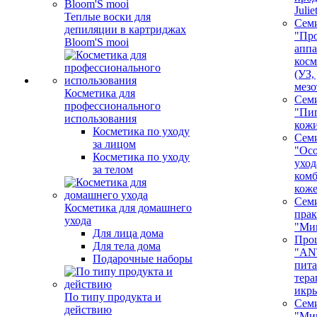
Juli
Теплые воски для
Сем
депиляции в картриджах
"Про
Bloom'S mooi
аппа
косм
(УЗ,
мезо
Косметика для
Сем
профессионального
"Пи
использования
кож
Косметика по уходу
Сем
за лицом
"Ос
Косметика по уходу
уход
за телом
ком
кож
Сем
Косметика для домашнего
пра
ухода
"Ми
Для лица дома
Про
Для тела дома
"AN
Подарочные наборы
пита
тера
икр
По типу продукта и
Сем
действию
"Ми