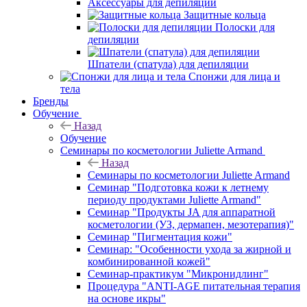
Аксессуары для депиляции
Защитные кольца
Полоски для
депиляции
Шпатели (спатула) для депиляции
Спонжи для лица и
тела
Бренды
Обучение
Назад
Обучение
Семинары по косметологии Juliette Armand
Назад
Семинары по косметологии Juliette Armand
Семинар "Подготовка кожи к летнему
периоду продуктами Juliette Armand"
Семинар "Продукты JA для аппаратной
косметологии (УЗ, дермапен, мезотерапия)"
Семинар "Пигментация кожи"
Семинар: "Особенности ухода за жирной и
комбинированной кожей"
Семинар-практикум "Микронидлинг"
Процедура "ANTI-AGE питательная терапия
на основе икры"