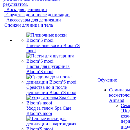
результатом.
Воск для депиляции
Средства до и после депиляции
Аксессуары для депиляции
Спонжи для лица и тела
Пленочные воски Bloom’S
mooi
Пасты для шугаринга
Bloom’S mooi
Обучение
Средства до и после
Семинары
депиляции Bloom’S mooi
косметолог
Armand
Сем
Уход за телом Spa Care
"Под
Bloom's mooi
кожи
пер
про