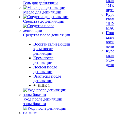
ква
Гель для депиляции
"Му
шуг
Масло для депиляции
Кур
ква
Средства до депиляции
"ШУ
МАС
Пов
Средства после депиляции
ква
воск
Восстанавливающий
деп
крем после
Кур
депиляции
ква
Крем после
муж
депиляции
деп
Лосьон после
депиляции
Эмульсия после
депиляции
+ ЕЩЕ 1
Уход после депиляции
зоны бикини