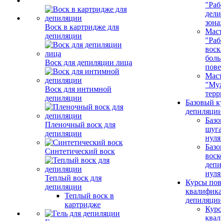
"Раб
дел
зона
Воск в картридже для
Маст
депиляции
"Раб
воск
бол
Воск для депиляции лица
пове
Маст
"Му
Воск для интимной
терр
депиляции
Базовый к
депиляции
Базо
Пленочный воск для
шуга
депиляции
нуля
Базо
Синтетический воск
воск
депи
нуля
Теплый воск для
Курсы по
депиляции
квалифик
Теплый воск в
депиляци
картридже
Кур
ква