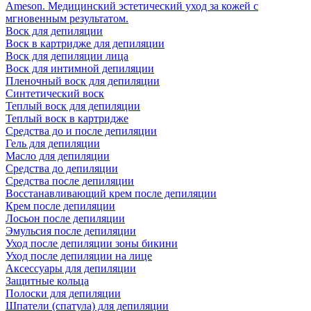
Ameson. Медицинский эстетический уход за кожей с
мгновенным результатом.
Воск для депиляции
Воск в картридже для депиляции
Воск для депиляции лица
Воск для интимной депиляции
Пленочный воск для депиляции
Синтетический воск
Теплый воск для депиляции
Теплый воск в картридже
Средства до и после депиляции
Гель для депиляции
Масло для депиляции
Средства до депиляции
Средства после депиляции
Восстанавливающий крем после депиляции
Крем после депиляции
Лосьон после депиляции
Эмульсия после депиляции
Уход после депиляции зоны бикини
Уход после депиляции на лице
Аксессуары для депиляции
Защитные кольца
Полоски для депиляции
Шпатели (спатула) для депиляции