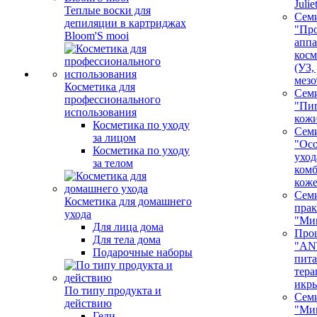
Juli
Теплые воски для
Сем
депиляции в картриджах
"Про
Bloom'S mooi
аппа
косм
(УЗ,
мезо
Косметика для
Сем
профессионального
"Пи
использования
кож
Косметика по уходу
Сем
за лицом
"Ос
Косметика по уходу
уход
за телом
ком
кож
Сем
Косметика для домашнего
пра
ухода
"Ми
Для лица дома
Про
Для тела дома
"AN
Подарочные наборы
пита
тера
икр
По типу продукта и
Сем
действию
"Ми
Гели