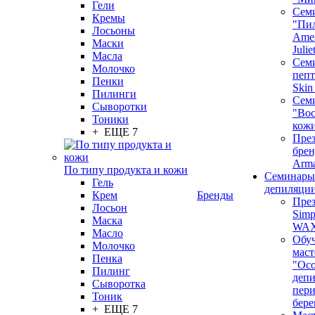
Гели
Сем
Кремы
"Пи
Лосьоны
Ames
Маски
Juli
Масла
Семи
Молочко
пепт
Пенки
Skin
Пилинги
Сем
Сыворотки
"Вос
Тоники
кож
+ ЕЩЕ 7
През
бренд
Arm
По типу продукта и кожи
Семинары
Гель
депиляци
Крем
Бренды
През
Лосьон
Simp
Маска
WA
Масло
Обу
Молочко
маст
Пенка
"Ос
Пилинг
депи
Сыворотка
пер
Тоник
бере
+ ЕЩЕ 7