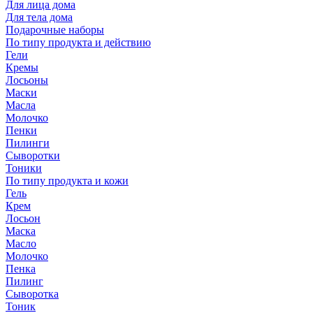
Для лица дома
Для тела дома
Подарочные наборы
По типу продукта и действию
Гели
Кремы
Лосьоны
Маски
Масла
Молочко
Пенки
Пилинги
Сыворотки
Тоники
По типу продукта и кожи
Гель
Крем
Лосьон
Маска
Масло
Молочко
Пенка
Пилинг
Сыворотка
Тоник