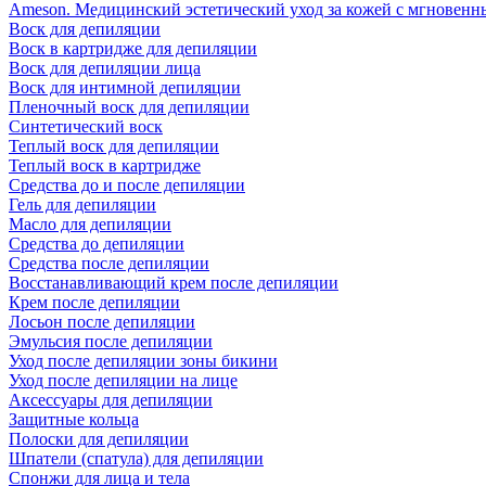
Ameson. Медицинский эстетический уход за кожей с мгновенны
Воск для депиляции
Воск в картридже для депиляции
Воск для депиляции лица
Воск для интимной депиляции
Пленочный воск для депиляции
Синтетический воск
Теплый воск для депиляции
Теплый воск в картридже
Средства до и после депиляции
Гель для депиляции
Масло для депиляции
Средства до депиляции
Средства после депиляции
Восстанавливающий крем после депиляции
Крем после депиляции
Лосьон после депиляции
Эмульсия после депиляции
Уход после депиляции зоны бикини
Уход после депиляции на лице
Аксессуары для депиляции
Защитные кольца
Полоски для депиляции
Шпатели (спатула) для депиляции
Спонжи для лица и тела