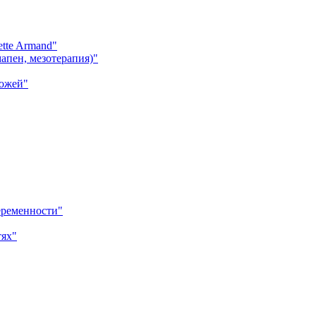
tte Armand"
апен, мезотерапия)"
кожей"
еременности"
тях"