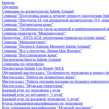
Бренды
Обучение
Семинары по косметологии Juliette Armand
Семинар "Подготовка кожи к летнему периоду продуктами Julie
Семинар "Продукты JA для аппаратной косметологии (УЗ, дерм
Семинар "Пигментация кожи"
Семинар: "Особенности ухода за жирной и комбинированной 
Семинар-практикум "Микронидлинг"
Процедура "ANTI-AGE питательная терапия на основе икры"
Семинар "Микронидлинг"
Семинар "Пилинги Ameson Mesopeel Juliette Armand"
Семинар "Все о пептидах. Линия Skin Boosters"
Семинар "Восстановление кожи"
Презентация бренда Juliette Armand
Семинары по депиляции
Презентация Simple Use Beauty WAX
Обучающий мастер-класс "Особенности депиляции в период б
Мастер-класс "Работа на деликатных зонах"
Мастер-класс "Работа теплыми восками на больших поверхнос
Мастер-класс "Мужская территория"
Базовый курс по депиляции с нуля
Базовый курс по шугарингу "с нуля"
Базовый курс по восковой депиляции "с нуля"
Курсы повышения квалификации по депиляции
Курс повышения квалификации "Мужской шугаринг"