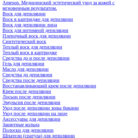
Ameson. Медицинский эстетический уход за кожей с
мгновенным результатом.
Воск для депиляции
Воск в картридже для депиляции
Воск для депиляции лица
Воск для интимной депиляции
Пленочный воск для депиляции
Синтетический воск
Теплый воск для депиляции
Теплый воск в картридже
Средства до и после депиляции
Гель для депиляции
Масло для депиляции
Средства до депиляции
Средства после депиляции
Восстанавливающий крем после депиляции
Крем после депиляции
Лосьон после депиляции
Эмульсия после депиляции
Уход после депиляции зоны бикини
Уход после депиляции на лице
Аксессуары для депиляции
Защитные кольца
Полоски для депиляции
Шпатели (спатула) для депиляции