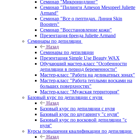
Семинар "Микронидлинг"
Семинар "Пилинги Ameson Mesopeel Juliette
Armand"
Семинар "Все о пептидах. Линия Skin
Boosters"
Семинар "Восстановление кожи"
Презентация бренда Juliette Armand
Семинары по депиляции
Назад
Семинары по депиляции
Презентация Simple Use Beauty WAX
Обучающий мастер-класс "Особенности
депиляции в период беременности"
Мастер-класс "Работа на деликатных зонах"
Мастер-класс "Работа теплыми восками на
больших поверхностях"
Мастер-класс "Мужская территория"
Базовый курс по депиляции с нуля
Назад
Базовый курс по депиляции с нуля
Базовый курс по шугарингу "с нуля"
Базовый курс по восковой депиляции "с
нуля"
Курсы повышения квалификации по депиляции
Назад