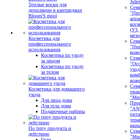
Juli
Теплые воски для
Сем
депиляции в картриджах
"Про
Bloom'S mooi
аппа
косм
(УЗ,
мезо
Косметика для
Сем
профессионального
"Пи
использования
кож
Косметика по уходу
Сем
за лицом
"Ос
Косметика по уходу
уход
за телом
ком
кож
Сем
Косметика для домашнего
пра
ухода
"Ми
Для лица дома
Про
Для тела дома
"AN
Подарочные наборы
пита
тера
икр
По типу продукта и
Сем
действию
"Ми
Гели