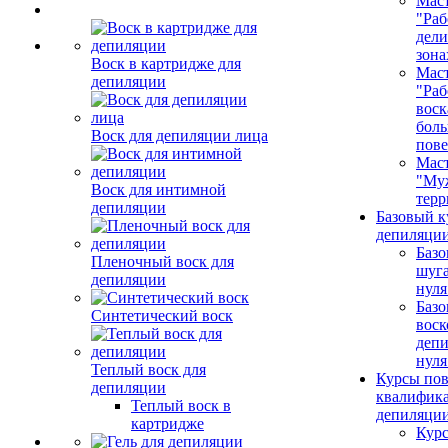
Маст
"Раб
дел
зона
Воск в картридже для
Маст
депиляции
"Раб
воск
бол
Воск для депиляции лица
пове
Маст
"Му
Воск для интимной
терр
депиляции
Базовый к
депиляции
Базо
Пленочный воск для
шуга
депиляции
нуля
Базо
Синтетический воск
воск
депи
нуля
Теплый воск для
Курсы по
депиляции
квалифик
Теплый воск в
депиляци
картридже
Кур