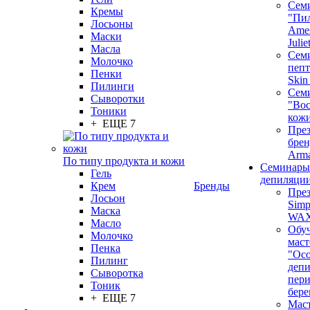
Сем
Кремы
"Пи
Лосьоны
Ames
Маски
Juli
Масла
Семи
Молочко
пепт
Пенки
Skin
Пилинги
Сем
Сыворотки
"Вос
Тоники
кож
+ ЕЩЕ 7
През
бренд
Arm
По типу продукта и кожи
Семинары
Гель
депиляци
Крем
Бренды
През
Лосьон
Simp
Маска
WA
Масло
Обу
Молочко
маст
Пенка
"Ос
Пилинг
депи
Сыворотка
пер
Тоник
бере
+ ЕЩЕ 7
Маст