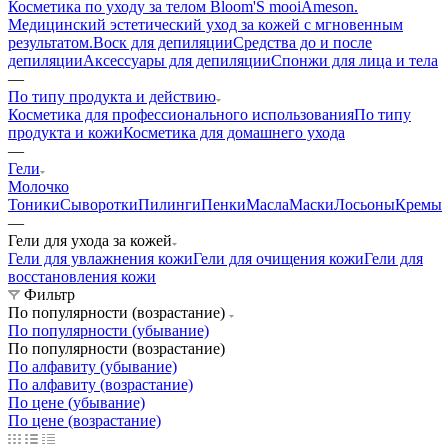
Косметика по уходу за телом Bloom'S mooi
Ameson.
Медицинский эстетический уход за кожей с мгновенным
результатом.
Воск для депиляции
Средства до и после
депиляции
Аксессуары для депиляции
Спонжи для лица и тела
—
По типу продукта и действию
Косметика для профессионального использования
По типу
продукта и кожи
Косметика для домашнего ухода
—
Гели
Молочко
Тоники
Сыворотки
Пилинги
Пенки
Масла
Маски
Лосьоны
Кремы
—
Гели для ухода за кожей
Гели для увлажнения кожи
Гели для очищения кожи
Гели для
восстановления кожи
Фильтр
По популярности (возрастание)
По популярности (убывание)
По популярности (возрастание)
По алфавиту (убывание)
По алфавиту (возрастание)
По цене (убывание)
По цене (возрастание)