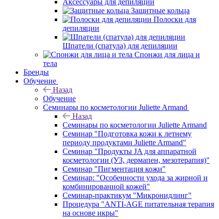
Аксессуары для депиляции
Защитные кольца
Полоски для
депиляции
Шпатели (спатула) для депиляции
Спонжи для лица и
тела
Бренды
Обучение
Назад
Обучение
Семинары по косметологии Juliette Armand
Назад
Семинары по косметологии Juliette Armand
Семинар "Подготовка кожи к летнему
периоду продуктами Juliette Armand"
Семинар "Продукты JA для аппаратной
косметологии (УЗ, дермапен, мезотерапия)"
Семинар "Пигментация кожи"
Семинар: "Особенности ухода за жирной и
комбинированной кожей"
Семинар-практикум "Микронидлинг"
Процедура "ANTI-AGE питательная терапия
на основе икры"