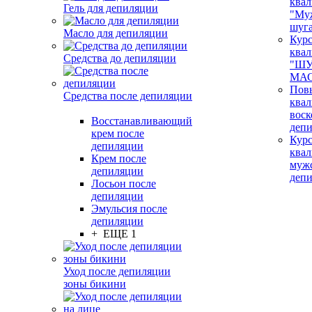
ква
Гель для депиляции
"Му
шуг
Масло для депиляции
Кур
ква
Средства до депиляции
"ШУ
МАС
Пов
Средства после депиляции
ква
воск
Восстанавливающий
деп
крем после
Кур
депиляции
ква
Крем после
муж
депиляции
деп
Лосьон после
депиляции
Эмульсия после
депиляции
+ ЕЩЕ 1
Уход после депиляции
зоны бикини