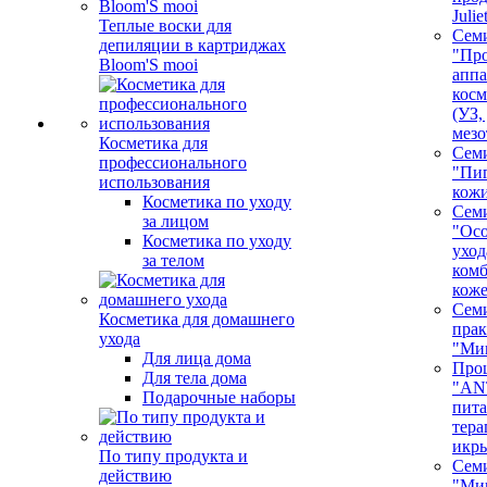
Juli
Теплые воски для
Сем
депиляции в картриджах
"Про
Bloom'S mooi
аппа
косм
(УЗ,
мезо
Косметика для
Сем
профессионального
"Пи
использования
кож
Косметика по уходу
Сем
за лицом
"Ос
Косметика по уходу
уход
за телом
ком
кож
Сем
Косметика для домашнего
пра
ухода
"Ми
Для лица дома
Про
Для тела дома
"AN
Подарочные наборы
пита
тера
икр
По типу продукта и
Сем
действию
"Ми