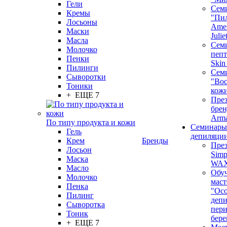
Гели
Сем
Кремы
"Пи
Лосьоны
Ames
Маски
Juli
Масла
Семи
Молочко
пепт
Пенки
Skin
Пилинги
Сем
Сыворотки
"Вос
Тоники
кож
+ ЕЩЕ 7
През
бренд
Arm
По типу продукта и кожи
Семинары
Гель
депиляци
Крем
Бренды
През
Лосьон
Simp
Маска
WA
Масло
Обу
Молочко
маст
Пенка
"Ос
Пилинг
депи
Сыворотка
пер
Тоник
бере
+ ЕЩЕ 7