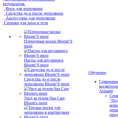
результатом.
Воск для депиляции
Средства до и после депиляции
Аксессуары для депиляции
Спонжи для лица и тела
Пленочные воски Bloom’S
mooi
Пасты для шугаринга
Bloom’S mooi
Обучение
Средства до и после
Семинары
депиляции Bloom’S mooi
косметолог
Armand
Сем
Уход за телом Spa Care
"Под
Bloom's mooi
кожи
пер
про