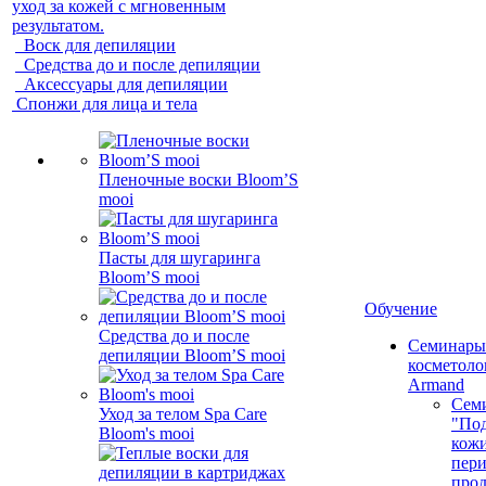
уход за кожей с мгновенным
результатом.
Воск для депиляции
Средства до и после депиляции
Аксессуары для депиляции
Спонжи для лица и тела
Пленочные воски Bloom’S
mooi
Пасты для шугаринга
Bloom’S mooi
Обучение
Средства до и после
Семинары
депиляции Bloom’S mooi
косметолог
Armand
Сем
Уход за телом Spa Care
"Под
Bloom's mooi
кожи
пер
про