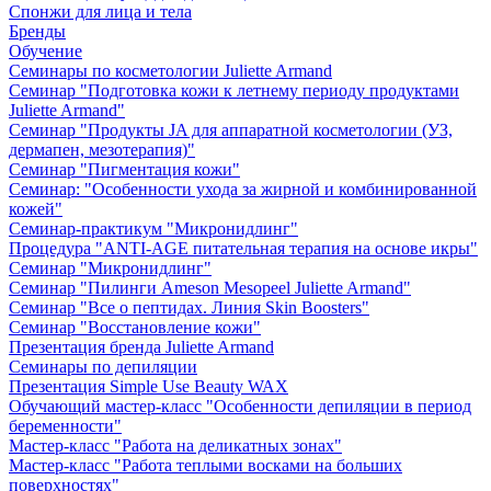
Спонжи для лица и тела
Бренды
Обучение
Семинары по косметологии Juliette Armand
Семинар "Подготовка кожи к летнему периоду продуктами
Juliette Armand"
Семинар "Продукты JA для аппаратной косметологии (УЗ,
дермапен, мезотерапия)"
Семинар "Пигментация кожи"
Семинар: "Особенности ухода за жирной и комбинированной
кожей"
Семинар-практикум "Микронидлинг"
Процедура "ANTI-AGE питательная терапия на основе икры"
Семинар "Микронидлинг"
Семинар "Пилинги Ameson Mesopeel Juliette Armand"
Семинар "Все о пептидах. Линия Skin Boosters"
Семинар "Восстановление кожи"
Презентация бренда Juliette Armand
Семинары по депиляции
Презентация Simple Use Beauty WAX
Обучающий мастер-класс "Особенности депиляции в период
беременности"
Мастер-класс "Работа на деликатных зонах"
Мастер-класс "Работа теплыми восками на больших
поверхностях"