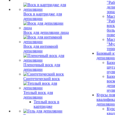
"Раб
дел
зона
Воск в картридже для
Маст
депиляции
"Раб
воск
бол
Воск для депиляции лица
пове
Маст
"Му
Воск для интимной
терр
депиляции
Базовый к
депиляции
Базо
Пленочный воск для
шуга
депиляции
нуля
Базо
Синтетический воск
воск
депи
нуля
Теплый воск для
Курсы по
депиляции
квалифик
Теплый воск в
депиляци
картридже
Кур
ква