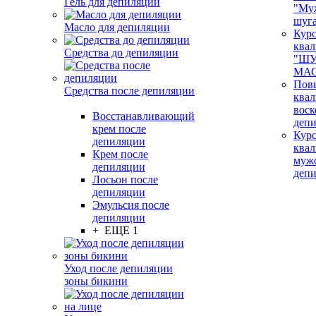
Гель для депиляции
"Му
шуг
Масло для депиляции
Кур
ква
Средства до депиляции
"ШУ
МАС
Пов
Средства после депиляции
ква
воск
Восстанавливающий
деп
крем после
Кур
депиляции
ква
Крем после
муж
депиляции
деп
Лосьон после
депиляции
Эмульсия после
депиляции
+ ЕЩЕ 1
Уход после депиляции
зоны бикини