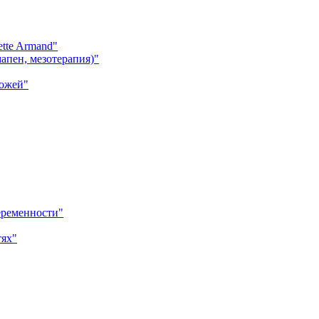
tte Armand"
апен, мезотерапия)"
кожей"
еременности"
тях"