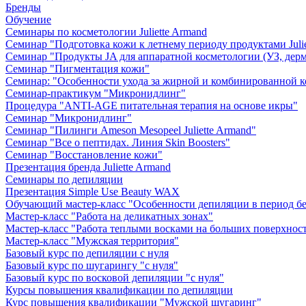
Бренды
Обучение
Семинары по косметологии Juliette Armand
Семинар "Подготовка кожи к летнему периоду продуктами Julie
Семинар "Продукты JA для аппаратной косметологии (УЗ, дерм
Семинар "Пигментация кожи"
Семинар: "Особенности ухода за жирной и комбинированной 
Семинар-практикум "Микронидлинг"
Процедура "ANTI-AGE питательная терапия на основе икры"
Семинар "Микронидлинг"
Семинар "Пилинги Ameson Mesopeel Juliette Armand"
Семинар "Все о пептидах. Линия Skin Boosters"
Семинар "Восстановление кожи"
Презентация бренда Juliette Armand
Семинары по депиляции
Презентация Simple Use Beauty WAX
Обучающий мастер-класс "Особенности депиляции в период б
Мастер-класс "Работа на деликатных зонах"
Мастер-класс "Работа теплыми восками на больших поверхнос
Мастер-класс "Мужская территория"
Базовый курс по депиляции с нуля
Базовый курс по шугарингу "с нуля"
Базовый курс по восковой депиляции "с нуля"
Курсы повышения квалификации по депиляции
Курс повышения квалификации "Мужской шугаринг"