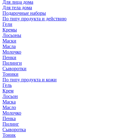
Для лица дома
Для тела дома
Подарочные наборы
По типу продукта и действию
Гели
Кремы
Лосьоны
Маски
Масла
Молочко
Пенки
Пилинги
Сыворотки
Тоники
По типу продукта и кожи
Гель
Крем
Лосьон
Маска
Масло
Молочко
Пенка
Пилинг
Сыворотка
Тоник