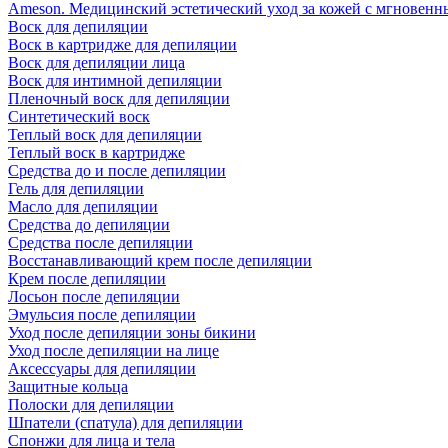
Ameson. Медицинский эстетический уход за кожей с мгновенны
Воск для депиляции
Воск в картридже для депиляции
Воск для депиляции лица
Воск для интимной депиляции
Пленочный воск для депиляции
Синтетический воск
Теплый воск для депиляции
Теплый воск в картридже
Средства до и после депиляции
Гель для депиляции
Масло для депиляции
Средства до депиляции
Средства после депиляции
Восстанавливающий крем после депиляции
Крем после депиляции
Лосьон после депиляции
Эмульсия после депиляции
Уход после депиляции зоны бикини
Уход после депиляции на лице
Аксессуары для депиляции
Защитные кольца
Полоски для депиляции
Шпатели (спатула) для депиляции
Спонжи для лица и тела