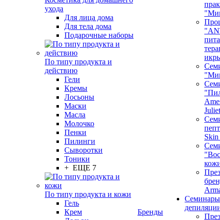
пра
ухода
"Ми
Для лица дома
Про
Для тела дома
"AN
Подарочные наборы
пита
тера
икр
По типу продукта и
Сем
действию
"Ми
Гели
Сем
Кремы
"Пи
Лосьоны
Ames
Маски
Juli
Масла
Семи
Молочко
пепт
Пенки
Skin
Пилинги
Сем
Сыворотки
"Вос
Тоники
кож
+ ЕЩЕ 7
През
бренд
Arm
По типу продукта и кожи
Семинары
Гель
депиляци
Крем
Бренды
През