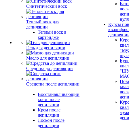
Базо
Синтетический воск
воск
депи
нуля
Теплый воск для
Курсы по
депиляции
квалифик
Теплый воск в
депиляци
картридже
Кур
ква
Гель для депиляции
"Му
шуг
Масло для депиляции
Кур
ква
Средства до депиляции
"ШУ
МАС
Пов
Средства после депиляции
ква
воск
Восстанавливающий
деп
крем после
Кур
депиляции
ква
Крем после
муж
депиляции
деп
Лосьон после
депиляции