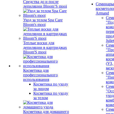
Средства до и после
Семинары
депиляции Bloom’S mooi
косметолог
Armand
Сем
Уход за телом Spa Care
"Под
Bloom's mooi
кожи
пер
про
Juli
Теплые воски для
Сем
депиляции в картриджах
"Про
Bloom'S mooi
аппа
косм
(УЗ,
мезо
Косметика для
Сем
профессионального
"Пи
использования
кож
Косметика по уходу
Сем
за лицом
"Ос
Косметика по уходу
уход
за телом
ком
кож
Сем
Косметика для домашнего
пра