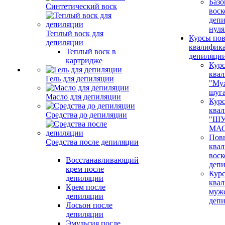
Базо
Синтетический воск
воск
депи
нуля
Теплый воск для
Курсы по
депиляции
квалифик
Теплый воск в
депиляци
картридже
Кур
ква
Гель для депиляции
"Му
шуг
Масло для депиляции
Кур
ква
Средства до депиляции
"ШУ
МАС
Пов
Средства после депиляции
ква
воск
Восстанавливающий
деп
крем после
Кур
депиляции
ква
Крем после
муж
депиляции
деп
Лосьон после
депиляции
Эмульсия после