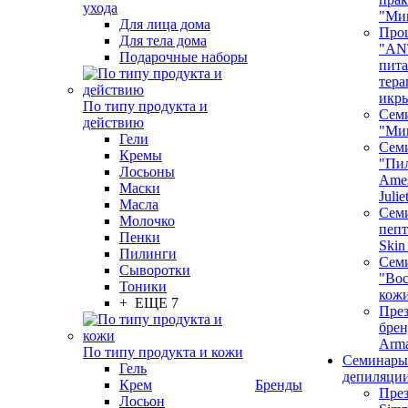
ухода
"Ми
Для лица дома
Про
Для тела дома
"AN
Подарочные наборы
пита
тера
икр
По типу продукта и
Сем
действию
"Ми
Гели
Сем
Кремы
"Пи
Лосьоны
Ames
Маски
Juli
Масла
Семи
Молочко
пепт
Пенки
Skin
Пилинги
Сем
Сыворотки
"Вос
Тоники
кож
+ ЕЩЕ 7
През
бренд
Arm
По типу продукта и кожи
Семинары
Гель
депиляци
Крем
Бренды
През
Лосьон