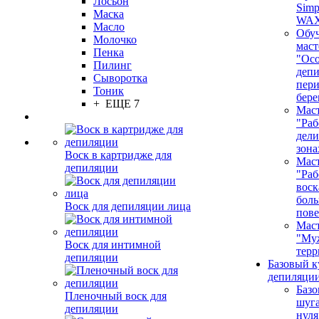
Лосьон
Simp
Маска
WA
Масло
Обу
Молочко
маст
Пенка
"Ос
Пилинг
депи
Сыворотка
пер
Тоник
бере
+ ЕЩЕ 7
Маст
"Раб
дел
зона
Воск в картридже для
Маст
депиляции
"Раб
воск
бол
Воск для депиляции лица
пове
Маст
"Му
Воск для интимной
терр
депиляции
Базовый к
депиляции
Базо
Пленочный воск для
шуга
депиляции
нуля