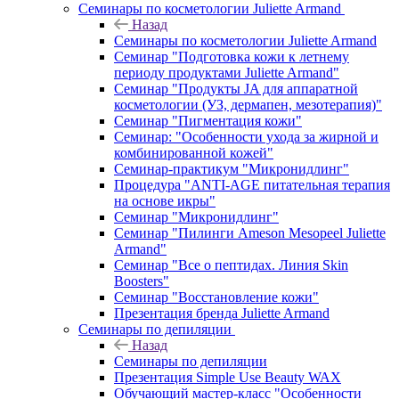
Семинары по косметологии Juliette Armand
Назад
Семинары по косметологии Juliette Armand
Семинар "Подготовка кожи к летнему
периоду продуктами Juliette Armand"
Семинар "Продукты JA для аппаратной
косметологии (УЗ, дермапен, мезотерапия)"
Семинар "Пигментация кожи"
Семинар: "Особенности ухода за жирной и
комбинированной кожей"
Семинар-практикум "Микронидлинг"
Процедура "ANTI-AGE питательная терапия
на основе икры"
Семинар "Микронидлинг"
Семинар "Пилинги Ameson Mesopeel Juliette
Armand"
Семинар "Все о пептидах. Линия Skin
Boosters"
Семинар "Восстановление кожи"
Презентация бренда Juliette Armand
Семинары по депиляции
Назад
Семинары по депиляции
Презентация Simple Use Beauty WAX
Обучающий мастер-класс "Особенности