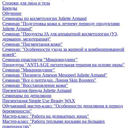
Спонжи для лица и тела
Бренды
Обучение
Семинары по косметологии Juliette Armand
Семинар "Подготовка кожи к летнему периоду продуктами
Juliette Armand"
Семинар "Продукты JA для аппаратной косметологии (УЗ,
дермапен, мезотерапия)"
Семинар "Пигментация кожи"
Семинар: "Особенности ухода за жирной и комбинированной
кожей"
Семинар-практикум "Микронидлинг"
Процедура "ANTI-AGE питательная терапия на основе икры"
Семинар "Микронидлинг"
Семинар "Пилинги Ameson Mesopeel Juliette Armand"
Семинар "Все о пептидах. Линия Skin Boosters"
Семинар "Восстановление кожи"
Презентация бренда Juliette Armand
Семинары по депиляции
Презентация Simple Use Beauty WAX
Обучающий мастер-класс "Особенности депиляции в период
беременности"
Мастер-класс "Работа на деликатных зонах"
Мастер-класс "Работа теплыми восками на больших
поверхностях"