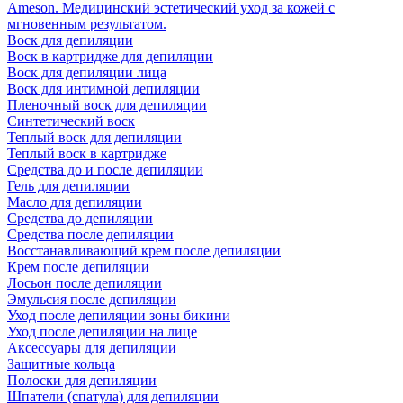
Ameson. Медицинский эстетический уход за кожей с
мгновенным результатом.
Воск для депиляции
Воск в картридже для депиляции
Воск для депиляции лица
Воск для интимной депиляции
Пленочный воск для депиляции
Синтетический воск
Теплый воск для депиляции
Теплый воск в картридже
Средства до и после депиляции
Гель для депиляции
Масло для депиляции
Средства до депиляции
Средства после депиляции
Восстанавливающий крем после депиляции
Крем после депиляции
Лосьон после депиляции
Эмульсия после депиляции
Уход после депиляции зоны бикини
Уход после депиляции на лице
Аксессуары для депиляции
Защитные кольца
Полоски для депиляции
Шпатели (спатула) для депиляции