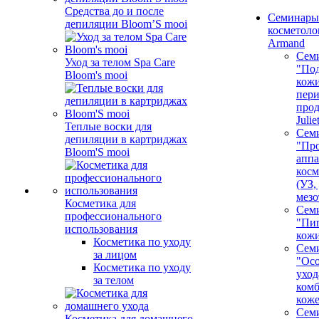
Средства до и после
Семинары
депиляции Bloom’S mooi
косметолог
Armand
Сем
Уход за телом Spa Care
"Под
Bloom's mooi
кожи
пер
про
Juli
Теплые воски для
Сем
депиляции в картриджах
"Про
Bloom'S mooi
аппа
косм
(УЗ,
мезо
Косметика для
Сем
профессионального
"Пи
использования
кож
Косметика по уходу
Сем
за лицом
"Ос
Косметика по уходу
уход
за телом
ком
кож
Сем
Косметика для домашнего