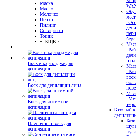
Simp
Маска
WA
Масло
Обу
Молочко
маст
Пенка
"Ос
Пилинг
депи
Сыворотка
пер
Тоник
бере
+ ЕЩЕ 7
Маст
"Раб
дел
зона
Воск в картридже для
Маст
депиляции
"Раб
воск
бол
Воск для депиляции лица
пове
Маст
"Му
Воск для интимной
терр
депиляции
Базовый к
депиляции
Базо
Пленочный воск для
шуга
депиляции
нуля