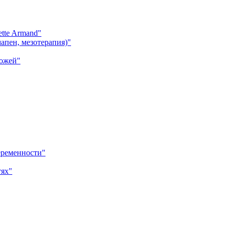
tte Armand"
апен, мезотерапия)"
кожей"
еременности"
тях"