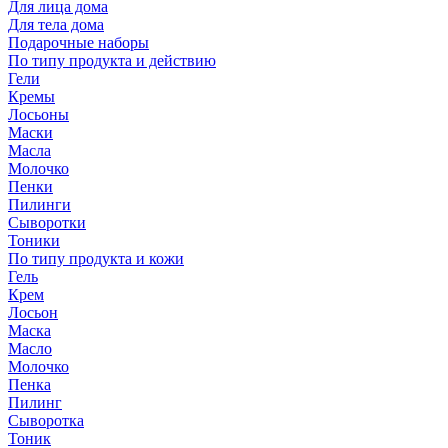
Для лица дома
Для тела дома
Подарочные наборы
По типу продукта и действию
Гели
Кремы
Лосьоны
Маски
Масла
Молочко
Пенки
Пилинги
Сыворотки
Тоники
По типу продукта и кожи
Гель
Крем
Лосьон
Маска
Масло
Молочко
Пенка
Пилинг
Сыворотка
Тоник