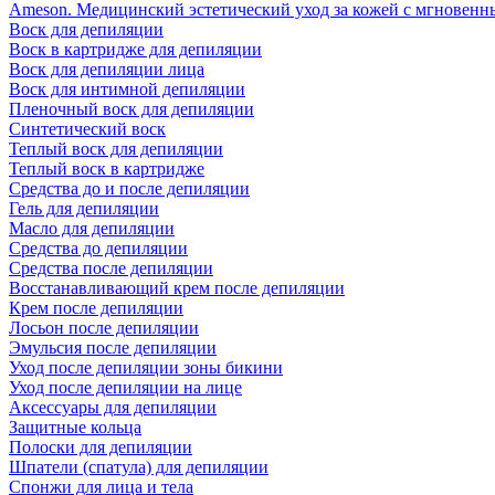
Ameson. Медицинский эстетический уход за кожей с мгновенны
Воск для депиляции
Воск в картридже для депиляции
Воск для депиляции лица
Воск для интимной депиляции
Пленочный воск для депиляции
Синтетический воск
Теплый воск для депиляции
Теплый воск в картридже
Средства до и после депиляции
Гель для депиляции
Масло для депиляции
Средства до депиляции
Средства после депиляции
Восстанавливающий крем после депиляции
Крем после депиляции
Лосьон после депиляции
Эмульсия после депиляции
Уход после депиляции зоны бикини
Уход после депиляции на лице
Аксессуары для депиляции
Защитные кольца
Полоски для депиляции
Шпатели (спатула) для депиляции
Спонжи для лица и тела