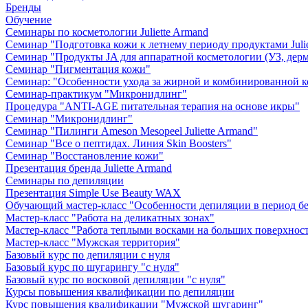
Бренды
Обучение
Семинары по косметологии Juliette Armand
Семинар "Подготовка кожи к летнему периоду продуктами Julie
Семинар "Продукты JA для аппаратной косметологии (УЗ, дерм
Семинар "Пигментация кожи"
Семинар: "Особенности ухода за жирной и комбинированной 
Семинар-практикум "Микронидлинг"
Процедура "ANTI-AGE питательная терапия на основе икры"
Семинар "Микронидлинг"
Семинар "Пилинги Ameson Mesopeel Juliette Armand"
Семинар "Все о пептидах. Линия Skin Boosters"
Семинар "Восстановление кожи"
Презентация бренда Juliette Armand
Семинары по депиляции
Презентация Simple Use Beauty WAX
Обучающий мастер-класс "Особенности депиляции в период б
Мастер-класс "Работа на деликатных зонах"
Мастер-класс "Работа теплыми восками на больших поверхнос
Мастер-класс "Мужская территория"
Базовый курс по депиляции с нуля
Базовый курс по шугарингу "с нуля"
Базовый курс по восковой депиляции "с нуля"
Курсы повышения квалификации по депиляции
Курс повышения квалификации "Мужской шугаринг"