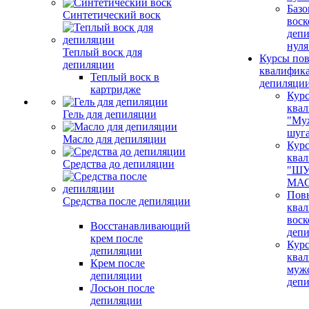
Базо
Синтетический воск
воск
депи
нуля
Теплый воск для
Курсы по
депиляции
квалифик
Теплый воск в
депиляци
картридже
Кур
ква
Гель для депиляции
"Му
шуг
Масло для депиляции
Кур
ква
Средства до депиляции
"ШУ
МАС
Пов
Средства после депиляции
ква
воск
Восстанавливающий
деп
крем после
Кур
депиляции
ква
Крем после
муж
депиляции
деп
Лосьон после
депиляции