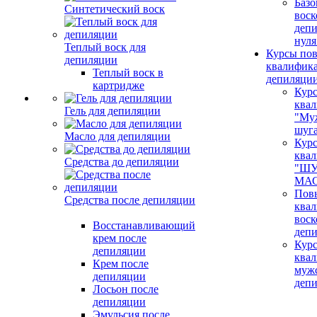
Базо
Синтетический воск
воск
депи
нуля
Теплый воск для
Курсы по
депиляции
квалифик
Теплый воск в
депиляци
картридже
Кур
ква
Гель для депиляции
"Му
шуг
Масло для депиляции
Кур
ква
Средства до депиляции
"ШУ
МАС
Пов
Средства после депиляции
ква
воск
Восстанавливающий
деп
крем после
Кур
депиляции
ква
Крем после
муж
депиляции
деп
Лосьон после
депиляции
Эмульсия после