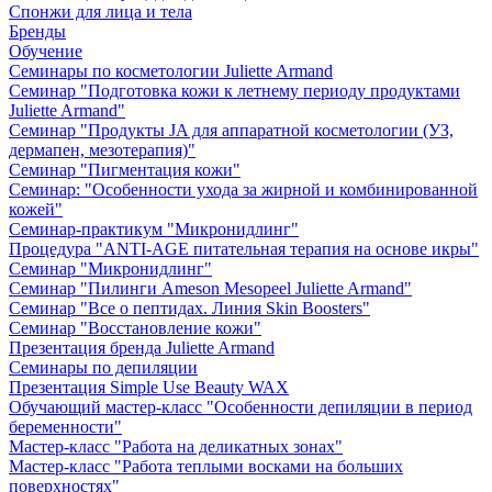
Спонжи для лица и тела
Бренды
Обучение
Семинары по косметологии Juliette Armand
Семинар "Подготовка кожи к летнему периоду продуктами
Juliette Armand"
Семинар "Продукты JA для аппаратной косметологии (УЗ,
дермапен, мезотерапия)"
Семинар "Пигментация кожи"
Семинар: "Особенности ухода за жирной и комбинированной
кожей"
Семинар-практикум "Микронидлинг"
Процедура "ANTI-AGE питательная терапия на основе икры"
Семинар "Микронидлинг"
Семинар "Пилинги Ameson Mesopeel Juliette Armand"
Семинар "Все о пептидах. Линия Skin Boosters"
Семинар "Восстановление кожи"
Презентация бренда Juliette Armand
Семинары по депиляции
Презентация Simple Use Beauty WAX
Обучающий мастер-класс "Особенности депиляции в период
беременности"
Мастер-класс "Работа на деликатных зонах"
Мастер-класс "Работа теплыми восками на больших
поверхностях"