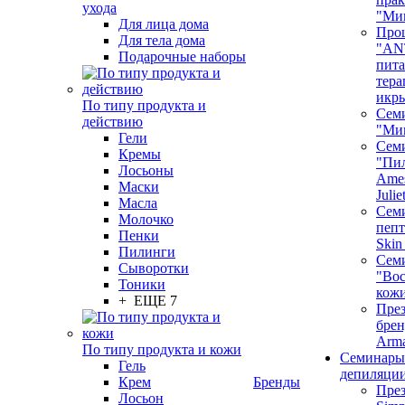
ухода
"Ми
Для лица дома
Про
Для тела дома
"AN
Подарочные наборы
пита
тера
икр
По типу продукта и
Сем
действию
"Ми
Гели
Сем
Кремы
"Пи
Лосьоны
Ames
Маски
Juli
Масла
Семи
Молочко
пепт
Пенки
Skin
Пилинги
Сем
Сыворотки
"Вос
Тоники
кож
+ ЕЩЕ 7
През
бренд
Arm
По типу продукта и кожи
Семинары
Гель
депиляци
Крем
Бренды
През
Лосьон