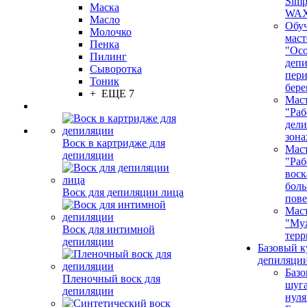
Simp
Маска
WA
Масло
Обу
Молочко
маст
Пенка
"Ос
Пилинг
депи
Сыворотка
пер
Тоник
бере
+ ЕЩЕ 7
Маст
"Раб
дел
зона
Воск в картридже для
Маст
депиляции
"Раб
воск
бол
Воск для депиляции лица
пове
Маст
"Му
Воск для интимной
терр
депиляции
Базовый к
депиляции
Базо
Пленочный воск для
шуга
депиляции
нуля