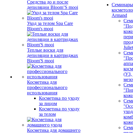
Средства до и после
Семинары
депиляции Bloom’S mooi
косметолог
Armand
Сем
Уход за телом Spa Care
"Под
Bloom's mooi
кожи
пер
про
Juli
Теплые воски для
Сем
депиляции в картриджах
"Про
Bloom'S mooi
аппа
косм
(УЗ,
мезо
Косметика для
Сем
профессионального
"Пи
использования
кож
Косметика по уходу
Сем
за лицом
"Ос
Косметика по уходу
уход
за телом
ком
кож
Сем
Косметика для домашнего
пра