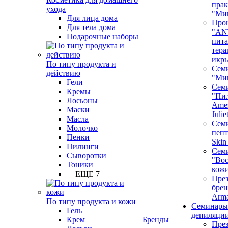
пра
ухода
"Ми
Для лица дома
Про
Для тела дома
"AN
Подарочные наборы
пита
тера
икр
По типу продукта и
Сем
действию
"Ми
Гели
Сем
Кремы
"Пи
Лосьоны
Ames
Маски
Juli
Масла
Семи
Молочко
пепт
Пенки
Skin
Пилинги
Сем
Сыворотки
"Вос
Тоники
кож
+ ЕЩЕ 7
През
бренд
Arm
По типу продукта и кожи
Семинары
Гель
депиляци
Крем
Бренды
През