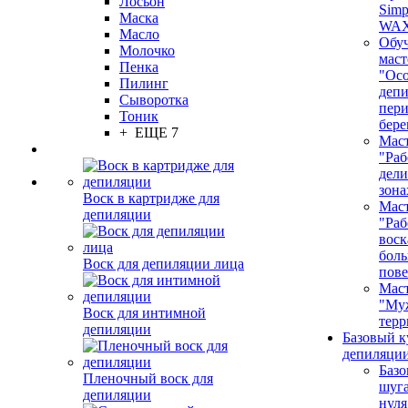
Лосьон
Simp
Маска
WA
Масло
Обу
Молочко
маст
Пенка
"Ос
Пилинг
депи
Сыворотка
пер
Тоник
бере
+ ЕЩЕ 7
Маст
"Раб
дел
зона
Воск в картридже для
Маст
депиляции
"Раб
воск
бол
Воск для депиляции лица
пове
Маст
"Му
Воск для интимной
терр
депиляции
Базовый к
депиляции
Базо
Пленочный воск для
шуга
депиляции
нуля