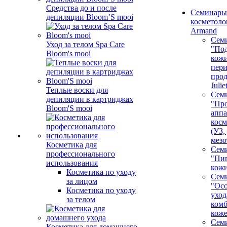
Средства до и после
Семинары
депиляции Bloom’S mooi
косметолог
Armand
Сем
Уход за телом Spa Care
"Под
Bloom's mooi
кожи
пер
про
Juli
Теплые воски для
Сем
депиляции в картриджах
"Про
Bloom'S mooi
аппа
косм
(УЗ,
мезо
Косметика для
Сем
профессионального
"Пи
использования
кож
Косметика по уходу
Сем
за лицом
"Ос
Косметика по уходу
уход
за телом
ком
кож
Сем
Косметика для домашнего