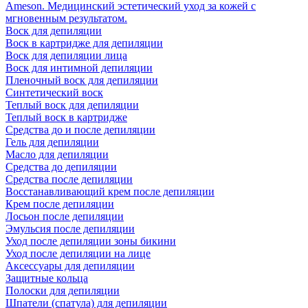
Ameson. Медицинский эстетический уход за кожей с
мгновенным результатом.
Воск для депиляции
Воск в картридже для депиляции
Воск для депиляции лица
Воск для интимной депиляции
Пленочный воск для депиляции
Синтетический воск
Теплый воск для депиляции
Теплый воск в картридже
Средства до и после депиляции
Гель для депиляции
Масло для депиляции
Средства до депиляции
Средства после депиляции
Восстанавливающий крем после депиляции
Крем после депиляции
Лосьон после депиляции
Эмульсия после депиляции
Уход после депиляции зоны бикини
Уход после депиляции на лице
Аксессуары для депиляции
Защитные кольца
Полоски для депиляции
Шпатели (спатула) для депиляции