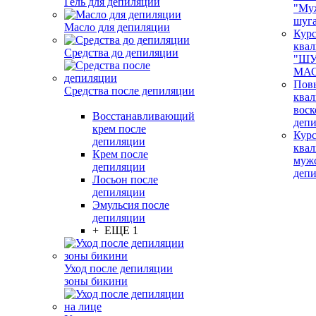
Гель для депиляции
"Му
шуг
Масло для депиляции
Кур
ква
Средства до депиляции
"ШУ
МАС
Пов
Средства после депиляции
ква
воск
Восстанавливающий
деп
крем после
Кур
депиляции
ква
Крем после
муж
депиляции
деп
Лосьон после
депиляции
Эмульсия после
депиляции
+ ЕЩЕ 1
Уход после депиляции
зоны бикини