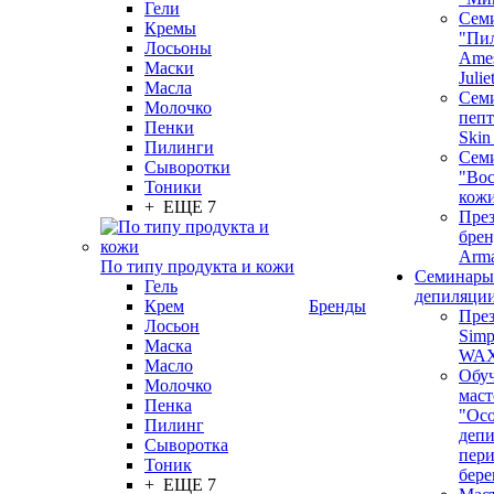
Гели
Сем
Кремы
"Пи
Лосьоны
Ames
Маски
Juli
Масла
Семи
Молочко
пепт
Пенки
Skin
Пилинги
Сем
Сыворотки
"Вос
Тоники
кож
+ ЕЩЕ 7
През
бренд
Arm
По типу продукта и кожи
Семинары
Гель
депиляци
Крем
Бренды
През
Лосьон
Simp
Маска
WA
Масло
Обу
Молочко
маст
Пенка
"Ос
Пилинг
депи
Сыворотка
пер
Тоник
бере
+ ЕЩЕ 7