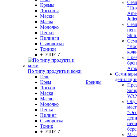
Сем
Кремы
"Пи
Лосьоны
Ames
Маски
Juli
Масла
Семи
Молочко
пепт
Пенки
Skin
Пилинги
Сем
Сыворотки
"Вос
Тоники
кож
+ ЕЩЕ 7
През
бренд
Arm
По типу продукта и кожи
Семинары
Гель
депиляци
Крем
Бренды
През
Лосьон
Simp
Маска
WA
Масло
Обу
Молочко
маст
Пенка
"Ос
Пилинг
депи
Сыворотка
пер
Тоник
бере
+ ЕЩЕ 7
Маст