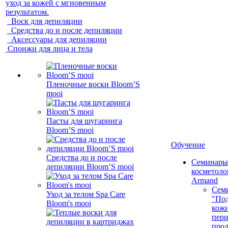
уход за кожей с мгновенным
результатом.
Воск для депиляции
Средства до и после депиляции
Аксессуары для депиляции
Спонжи для лица и тела
Пленочные воски Bloom’S
mooi
Пасты для шугаринга
Bloom’S mooi
Обучение
Средства до и после
Семинары
депиляции Bloom’S mooi
косметолог
Armand
Сем
Уход за телом Spa Care
"Под
Bloom's mooi
кожи
пер
про