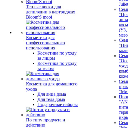
Juli
Теплые воски для
Сем
депиляции в картриджах
"Про
Bloom'S mooi
аппа
косм
(УЗ,
мезо
Косметика для
Сем
профессионального
"Пи
использования
кож
Косметика по уходу
Сем
за лицом
"Ос
Косметика по уходу
уход
за телом
ком
кож
Сем
Косметика для домашнего
пра
ухода
"Ми
Для лица дома
Про
Для тела дома
"AN
Подарочные наборы
пита
тера
икр
По типу продукта и
Сем
действию
"Ми