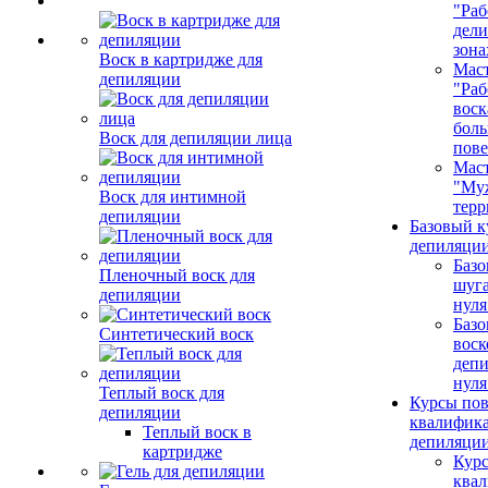
"Раб
дел
зона
Воск в картридже для
Маст
депиляции
"Раб
воск
бол
Воск для депиляции лица
пове
Маст
"Му
Воск для интимной
терр
депиляции
Базовый к
депиляции
Базо
Пленочный воск для
шуга
депиляции
нуля
Базо
Синтетический воск
воск
депи
нуля
Теплый воск для
Курсы по
депиляции
квалифик
Теплый воск в
депиляци
картридже
Кур
ква