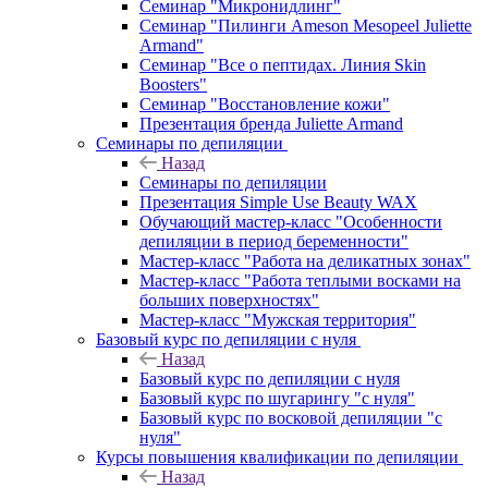
Семинар "Микронидлинг"
Семинар "Пилинги Ameson Mesopeel Juliette
Armand"
Семинар "Все о пептидах. Линия Skin
Boosters"
Семинар "Восстановление кожи"
Презентация бренда Juliette Armand
Семинары по депиляции
Назад
Семинары по депиляции
Презентация Simple Use Beauty WAX
Обучающий мастер-класс "Особенности
депиляции в период беременности"
Мастер-класс "Работа на деликатных зонах"
Мастер-класс "Работа теплыми восками на
больших поверхностях"
Мастер-класс "Мужская территория"
Базовый курс по депиляции с нуля
Назад
Базовый курс по депиляции с нуля
Базовый курс по шугарингу "с нуля"
Базовый курс по восковой депиляции "с
нуля"
Курсы повышения квалификации по депиляции
Назад