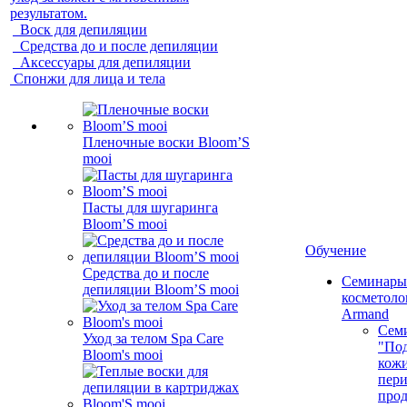
результатом.
Воск для депиляции
Средства до и после депиляции
Аксессуары для депиляции
Спонжи для лица и тела
Пленочные воски Bloom’S
mooi
Пасты для шугаринга
Bloom’S mooi
Обучение
Средства до и после
Семинары
депиляции Bloom’S mooi
косметолог
Armand
Сем
Уход за телом Spa Care
"Под
Bloom's mooi
кожи
пер
про