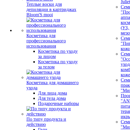
Juli
Теплые воски для
Сем
депиляции в картриджах
"Про
Bloom'S mooi
аппа
косм
(УЗ,
мезо
Косметика для
Сем
профессионального
"Пи
использования
кож
Косметика по уходу
Сем
за лицом
"Ос
Косметика по уходу
уход
за телом
ком
кож
Сем
Косметика для домашнего
пра
ухода
"Ми
Для лица дома
Про
Для тела дома
"AN
Подарочные наборы
пита
тера
икр
По типу продукта и
Сем
действию
"Ми
Гели