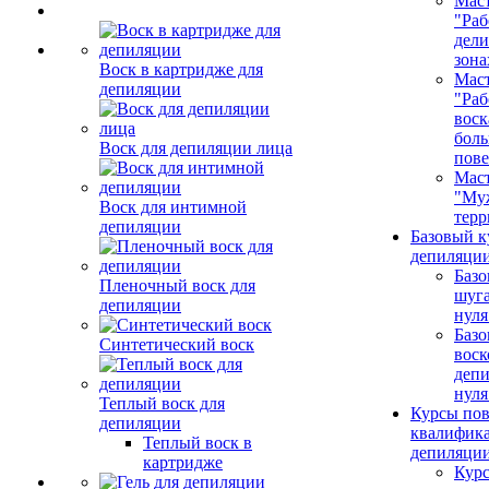
Маст
"Раб
дел
зона
Воск в картридже для
Маст
депиляции
"Раб
воск
бол
Воск для депиляции лица
пове
Маст
"Му
Воск для интимной
терр
депиляции
Базовый к
депиляции
Базо
Пленочный воск для
шуга
депиляции
нуля
Базо
Синтетический воск
воск
депи
нуля
Теплый воск для
Курсы по
депиляции
квалифик
Теплый воск в
депиляци
картридже
Кур