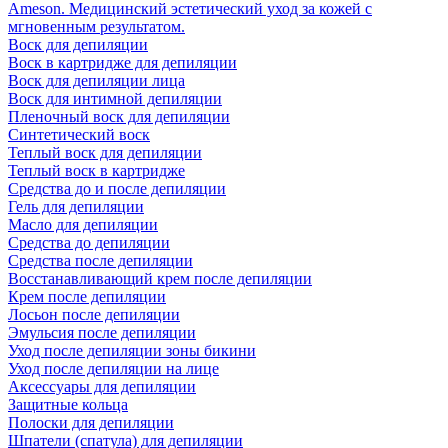
Ameson. Медицинский эстетический уход за кожей с
мгновенным результатом.
Воск для депиляции
Воск в картридже для депиляции
Воск для депиляции лица
Воск для интимной депиляции
Пленочный воск для депиляции
Синтетический воск
Теплый воск для депиляции
Теплый воск в картридже
Средства до и после депиляции
Гель для депиляции
Масло для депиляции
Средства до депиляции
Средства после депиляции
Восстанавливающий крем после депиляции
Крем после депиляции
Лосьон после депиляции
Эмульсия после депиляции
Уход после депиляции зоны бикини
Уход после депиляции на лице
Аксессуары для депиляции
Защитные кольца
Полоски для депиляции
Шпатели (спатула) для депиляции