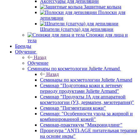
Аксессуары для депиляции
Защитные кольца
Полоски для
депиляции
Шпатели (спатула) для депиляции
Спонжи для лица и
тела
Бренды
Обучение
Назад
Обучение
Семинары по косметологии Juliette Armand
Назад
Семинары по косметологии Juliette Armand
Семинар "Подготовка кожи к летнему
периоду продуктами Juliette Armand"
Семинар "Продукты JA для аппаратной
косметологии (УЗ, дермапен, мезотерапия)"
Семинар "Пигментация кожи"
Семинар: "Особенности ухода за жирной и
комбинированной кожей"
Семинар-практикум "Микронидлинг"
Процедура "ANTI-AGE питательная терапия
на основе икры"