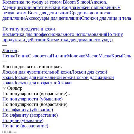
Косметика по уходу за телом Bloom'S mooi
Ameson.
Медицинский эстетический уход за кожей с мгновенным
результатом.
Воск для депиляции
Средства до и после
депиляции
Аксессуары для депиляции
Спонжи для лица и тела
—
По типу продукта и кожи
Косметика для профессионального использования
По типу
продукта и действию
Косметика для домашнего ухода
—
Лосьон
Пенка
Тоник
Сыворотка
Пилинг
Молочко
Масло
Маска
Крем
Гель
—
Лосьон для всех типов кожи
Лосьон для чувствительной кожи
Лосьон для сухой
кожи
Лосьон для нормальной кожи
Лосьон для жирной
кожи
Лосьон для возрастной кожи
Фильтр
По популярности (возрастание)
По популярности (убывание)
По популярности (возрастание)
По алфавиту (убывание)
По алфавиту (возрастание)
По цене (убывание)
По цене (возрастание)