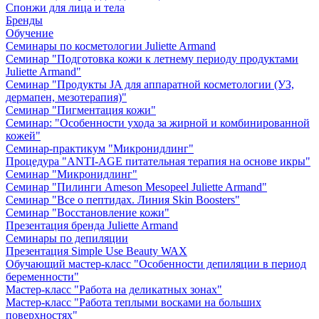
Спонжи для лица и тела
Бренды
Обучение
Семинары по косметологии Juliette Armand
Семинар "Подготовка кожи к летнему периоду продуктами
Juliette Armand"
Семинар "Продукты JA для аппаратной косметологии (УЗ,
дермапен, мезотерапия)"
Семинар "Пигментация кожи"
Семинар: "Особенности ухода за жирной и комбинированной
кожей"
Семинар-практикум "Микронидлинг"
Процедура "ANTI-AGE питательная терапия на основе икры"
Семинар "Микронидлинг"
Семинар "Пилинги Ameson Mesopeel Juliette Armand"
Семинар "Все о пептидах. Линия Skin Boosters"
Семинар "Восстановление кожи"
Презентация бренда Juliette Armand
Семинары по депиляции
Презентация Simple Use Beauty WAX
Обучающий мастер-класс "Особенности депиляции в период
беременности"
Мастер-класс "Работа на деликатных зонах"
Мастер-класс "Работа теплыми восками на больших
поверхностях"