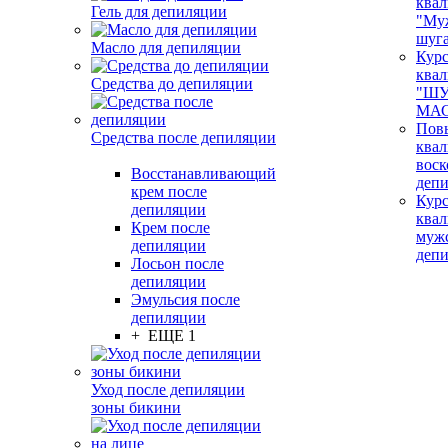
ква
Гель для депиляции
"Му
шуг
Масло для депиляции
Кур
ква
Средства до депиляции
"ШУ
МАС
Пов
Средства после депиляции
ква
воск
Восстанавливающий
деп
крем после
Кур
депиляции
ква
Крем после
муж
депиляции
деп
Лосьон после
депиляции
Эмульсия после
депиляции
+ ЕЩЕ 1
Уход после депиляции
зоны бикини