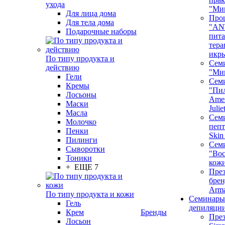
ухода
"Ми
Для лица дома
Про
Для тела дома
"AN
Подарочные наборы
пита
тера
икр
По типу продукта и
Сем
действию
"Ми
Гели
Сем
Кремы
"Пи
Лосьоны
Ames
Маски
Juli
Масла
Семи
Молочко
пепт
Пенки
Skin
Пилинги
Сем
Сыворотки
"Вос
Тоники
кож
+ ЕЩЕ 7
През
бренд
Arm
По типу продукта и кожи
Семинары
Гель
депиляци
Крем
Бренды
През
Лосьон