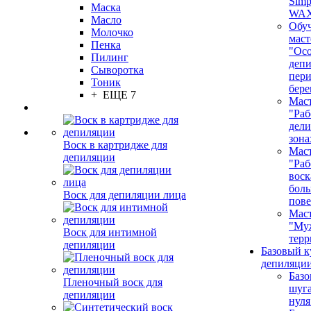
Simp
Маска
WA
Масло
Обу
Молочко
маст
Пенка
"Ос
Пилинг
депи
Сыворотка
пер
Тоник
бере
+ ЕЩЕ 7
Маст
"Раб
дел
зона
Воск в картридже для
Маст
депиляции
"Раб
воск
бол
Воск для депиляции лица
пове
Маст
"Му
Воск для интимной
терр
депиляции
Базовый к
депиляции
Базо
Пленочный воск для
шуга
депиляции
нуля