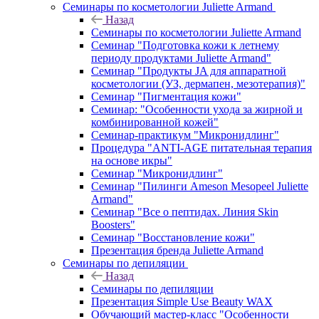
Семинары по косметологии Juliette Armand
Назад
Семинары по косметологии Juliette Armand
Семинар "Подготовка кожи к летнему
периоду продуктами Juliette Armand"
Семинар "Продукты JA для аппаратной
косметологии (УЗ, дермапен, мезотерапия)"
Семинар "Пигментация кожи"
Семинар: "Особенности ухода за жирной и
комбинированной кожей"
Семинар-практикум "Микронидлинг"
Процедура "ANTI-AGE питательная терапия
на основе икры"
Семинар "Микронидлинг"
Семинар "Пилинги Ameson Mesopeel Juliette
Armand"
Семинар "Все о пептидах. Линия Skin
Boosters"
Семинар "Восстановление кожи"
Презентация бренда Juliette Armand
Семинары по депиляции
Назад
Семинары по депиляции
Презентация Simple Use Beauty WAX
Обучающий мастер-класс "Особенности