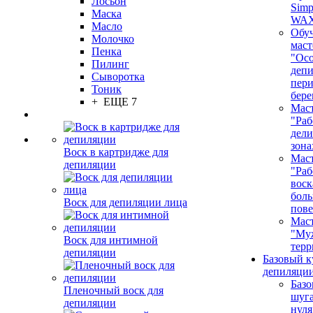
Лосьон
Simp
Маска
WA
Масло
Обу
Молочко
маст
Пенка
"Ос
Пилинг
депи
Сыворотка
пер
Тоник
бере
+ ЕЩЕ 7
Маст
"Раб
дел
зона
Воск в картридже для
Маст
депиляции
"Раб
воск
бол
Воск для депиляции лица
пове
Маст
"Му
Воск для интимной
терр
депиляции
Базовый к
депиляции
Базо
Пленочный воск для
шуга
депиляции
нуля