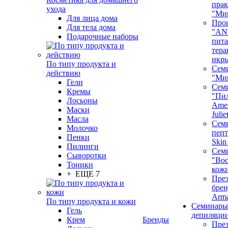
пра
ухода
"Ми
Для лица дома
Про
Для тела дома
"AN
Подарочные наборы
пита
тера
икр
По типу продукта и
Сем
действию
"Ми
Гели
Сем
Кремы
"Пи
Лосьоны
Ames
Маски
Juli
Масла
Семи
Молочко
пепт
Пенки
Skin
Пилинги
Сем
Сыворотки
"Вос
Тоники
кож
+ ЕЩЕ 7
През
бренд
Arm
По типу продукта и кожи
Семинары
Гель
депиляци
Крем
Бренды
През