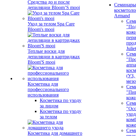
Средства до и после
Семинары
депиляции Bloom’S mooi
косметолог
Armand
Сем
Уход за телом Spa Care
"Под
Bloom's mooi
кожи
пер
про
Juli
Теплые воски для
Сем
депиляции в картриджах
"Про
Bloom'S mooi
аппа
косм
(УЗ,
мезо
Косметика для
Сем
профессионального
"Пи
использования
кож
Косметика по уходу
Сем
за лицом
"Ос
Косметика по уходу
уход
за телом
ком
кож
Сем
Косметика для домашнего
пра