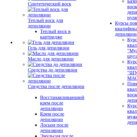
Базо
Синтетический воск
воск
депи
нуля
Теплый воск для
Курсы по
депиляции
квалифик
Теплый воск в
депиляци
картридже
Кур
ква
Гель для депиляции
"Му
шуг
Масло для депиляции
Кур
ква
Средства до депиляции
"ШУ
МАС
Пов
Средства после депиляции
ква
воск
Восстанавливающий
деп
крем после
Кур
депиляции
ква
Крем после
муж
депиляции
деп
Лосьон после
депиляции
Эмульсия после