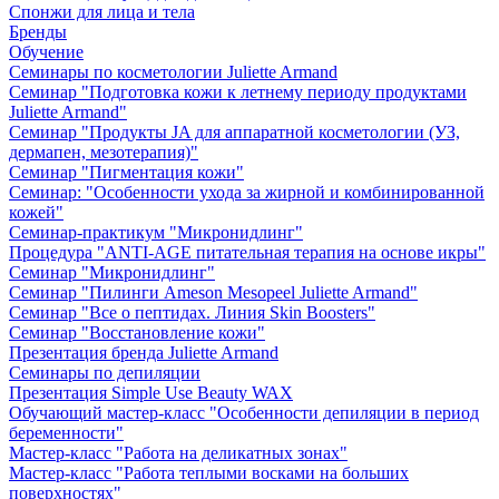
Спонжи для лица и тела
Бренды
Обучение
Семинары по косметологии Juliette Armand
Семинар "Подготовка кожи к летнему периоду продуктами
Juliette Armand"
Семинар "Продукты JA для аппаратной косметологии (УЗ,
дермапен, мезотерапия)"
Семинар "Пигментация кожи"
Семинар: "Особенности ухода за жирной и комбинированной
кожей"
Семинар-практикум "Микронидлинг"
Процедура "ANTI-AGE питательная терапия на основе икры"
Семинар "Микронидлинг"
Семинар "Пилинги Ameson Mesopeel Juliette Armand"
Семинар "Все о пептидах. Линия Skin Boosters"
Семинар "Восстановление кожи"
Презентация бренда Juliette Armand
Семинары по депиляции
Презентация Simple Use Beauty WAX
Обучающий мастер-класс "Особенности депиляции в период
беременности"
Мастер-класс "Работа на деликатных зонах"
Мастер-класс "Работа теплыми восками на больших
поверхностях"