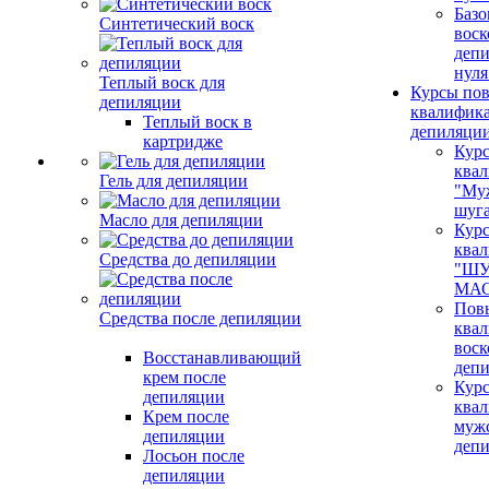
Базо
Синтетический воск
воск
депи
нуля
Теплый воск для
Курсы по
депиляции
квалифик
Теплый воск в
депиляци
картридже
Кур
ква
Гель для депиляции
"Му
шуг
Масло для депиляции
Кур
ква
Средства до депиляции
"ШУ
МАС
Пов
Средства после депиляции
ква
воск
Восстанавливающий
деп
крем после
Кур
депиляции
ква
Крем после
муж
депиляции
деп
Лосьон после
депиляции