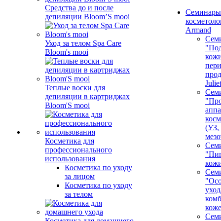
Средства до и после
Семинары
депиляции Bloom’S mooi
косметолог
Armand
Сем
Уход за телом Spa Care
"Под
Bloom's mooi
кожи
пер
про
Juli
Теплые воски для
Сем
депиляции в картриджах
"Про
Bloom'S mooi
аппа
косм
(УЗ,
мезо
Косметика для
Сем
профессионального
"Пи
использования
кож
Косметика по уходу
Сем
за лицом
"Ос
Косметика по уходу
уход
за телом
ком
кож
Сем
Косметика для домашнего