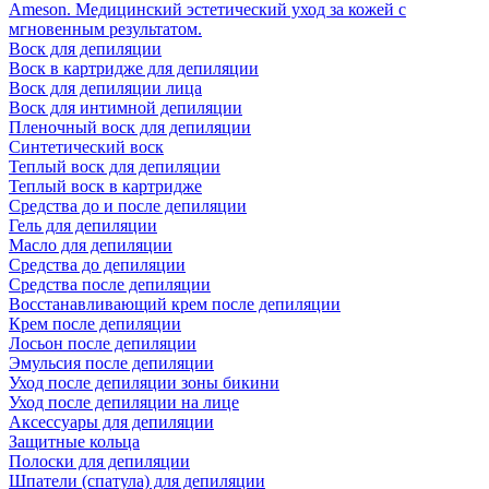
Ameson. Медицинский эстетический уход за кожей с
мгновенным результатом.
Воск для депиляции
Воск в картридже для депиляции
Воск для депиляции лица
Воск для интимной депиляции
Пленочный воск для депиляции
Синтетический воск
Теплый воск для депиляции
Теплый воск в картридже
Средства до и после депиляции
Гель для депиляции
Масло для депиляции
Средства до депиляции
Средства после депиляции
Восстанавливающий крем после депиляции
Крем после депиляции
Лосьон после депиляции
Эмульсия после депиляции
Уход после депиляции зоны бикини
Уход после депиляции на лице
Аксессуары для депиляции
Защитные кольца
Полоски для депиляции
Шпатели (спатула) для депиляции