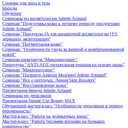
Спонжи для лица и тела
Бренды
Обучение
Семинары по косметологии Juliette Armand
Семинар "Подготовка кожи к летнему периоду продуктами
Juliette Armand"
Семинар "Продукты JA для аппаратной косметологии (УЗ,
дермапен, мезотерапия)"
Семинар "Пигментация кожи"
Семинар: "Особенности ухода за жирной и комбинированной
кожей"
Семинар-практикум "Микронидлинг"
Процедура "ANTI-AGE питательная терапия на основе икры"
Семинар "Микронидлинг"
Семинар "Пилинги Ameson Mesopeel Juliette Armand"
Семинар "Все о пептидах. Линия Skin Boosters"
Семинар "Восстановление кожи"
Презентация бренда Juliette Armand
Семинары по депиляции
Презентация Simple Use Beauty WAX
Обучающий мастер-класс "Особенности депиляции в период
беременности"
Мастер-класс "Работа на деликатных зонах"
Мастер-класс "Работа теплыми восками на больших
поверхностях"