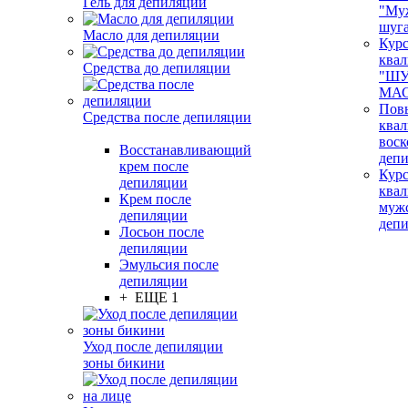
Гель для депиляции
"Му
шуг
Масло для депиляции
Кур
ква
Средства до депиляции
"ШУ
МАС
Пов
Средства после депиляции
ква
воск
Восстанавливающий
деп
крем после
Кур
депиляции
ква
Крем после
муж
депиляции
деп
Лосьон после
депиляции
Эмульсия после
депиляции
+ ЕЩЕ 1
Уход после депиляции
зоны бикини