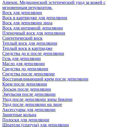
Ameson. Медицинский эстетический уход за кожей с
мгновенным результатом.
Воск для депиляции
Воск в картридже для депиляции
Воск для депиляции лица
Воск для интимной депиляции
Пленочный воск для депиляции
Синтетический воск
Теплый воск для депиляции
Теплый воск в картридже
Средства до и после депиляции
Гель для депиляции
Масло для депиляции
Средства до депиляции
Средства после депиляции
Восстанавливающий крем после депиляции
Крем после депиляции
Лосьон после депиляции
Эмульсия после депиляции
Уход после депиляции зоны бикини
Уход после депиляции на лице
Аксессуары для депиляции
Защитные кольца
Полоски для депиляции
Шпатели (спатула) для депиляции