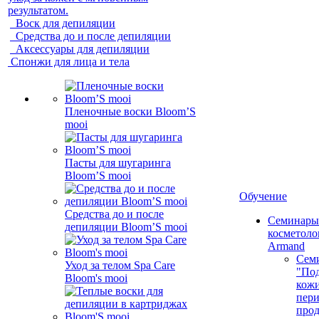
результатом.
Воск для депиляции
Средства до и после депиляции
Аксессуары для депиляции
Спонжи для лица и тела
Пленочные воски Bloom’S
mooi
Пасты для шугаринга
Bloom’S mooi
Обучение
Средства до и после
Семинары
депиляции Bloom’S mooi
косметолог
Armand
Сем
Уход за телом Spa Care
"Под
Bloom's mooi
кожи
пер
про