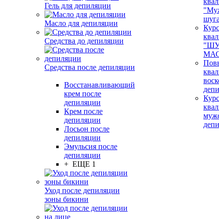
ква
Гель для депиляции
"Му
шуг
Масло для депиляции
Кур
ква
Средства до депиляции
"ШУ
МАС
Пов
Средства после депиляции
ква
воск
Восстанавливающий
деп
крем после
Кур
депиляции
ква
Крем после
муж
депиляции
деп
Лосьон после
депиляции
Эмульсия после
депиляции
+ ЕЩЕ 1
Уход после депиляции
зоны бикини