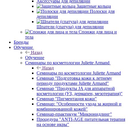
Аксессуары для депиляции
Защитные кольца
Полоски для
депиляции
Шпатели (спатула) для депиляции
Спонжи для лица и
тела
Бренды
Обучение
Назад
Обучение
Семинары по косметологии Juliette Armand
Назад
Семинары по косметологии Juliette Armand
Семинар "Подготовка кожи к летнему
периоду продуктами Juliette Armand"
Семинар "Продукты JA для аппаратной
косметологии (УЗ, дермапен, мезотерапия)"
Семинар "Пигментация кожи"
Семинар: "Особенности ухода за жирной и
комбинированной кожей"
Семинар-практикум "Микронидлинг"
Процедура "ANTI-AGE питательная терапия
на основе икры"