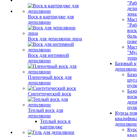
"Раб
дел
зона
Воск в картридже для
Маст
депиляции
"Раб
воск
бол
Воск для депиляции лица
пове
Маст
"Му
Воск для интимной
терр
депиляции
Базовый к
депиляции
Базо
Пленочный воск для
шуга
депиляции
нуля
Базо
Синтетический воск
воск
депи
нуля
Теплый воск для
Курсы по
депиляции
квалифик
Теплый воск в
депиляци
картридже
Кур
ква