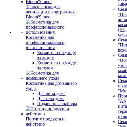
Juli
Теплые воски для
Сем
депиляции в картриджах
"Про
Bloom'S mooi
аппа
косм
(УЗ,
мезо
Косметика для
Сем
профессионального
"Пи
использования
кож
Косметика по уходу
Сем
за лицом
"Ос
Косметика по уходу
уход
за телом
ком
кож
Сем
Косметика для домашнего
пра
ухода
"Ми
Для лица дома
Про
Для тела дома
"AN
Подарочные наборы
пита
тера
икр
По типу продукта и
Сем
действию
"Ми