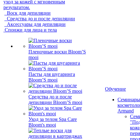
уход за кожей с мгновенным
результатом.
Воск для депиляции
Средства до и после депиляции
Аксессуары для депиляции
Спонжи для лица и тела
Пленочные воски Bloom’S
mooi
Пасты для шугаринга
Bloom’S mooi
Обучение
Средства до и после
Семинары
депиляции Bloom’S mooi
косметолог
Armand
Сем
Уход за телом Spa Care
"Под
Bloom's mooi
кожи
пер
про