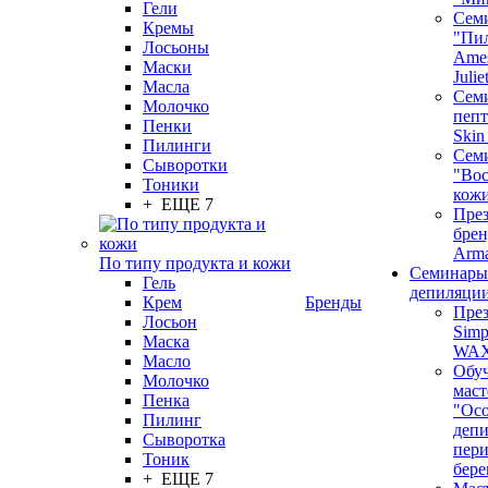
Гели
Сем
Кремы
"Пи
Лосьоны
Ames
Маски
Juli
Масла
Семи
Молочко
пепт
Пенки
Skin
Пилинги
Сем
Сыворотки
"Вос
Тоники
кож
+ ЕЩЕ 7
През
бренд
Arm
По типу продукта и кожи
Семинары
Гель
депиляци
Крем
Бренды
През
Лосьон
Simp
Маска
WA
Масло
Обу
Молочко
маст
Пенка
"Ос
Пилинг
депи
Сыворотка
пер
Тоник
бере
+ ЕЩЕ 7