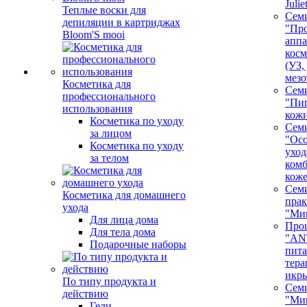
Juli
Теплые воски для
Сем
депиляции в картриджах
"Про
Bloom'S mooi
аппа
косм
(УЗ,
мезо
Косметика для
Сем
профессионального
"Пи
использования
кож
Косметика по уходу
Сем
за лицом
"Ос
Косметика по уходу
уход
за телом
ком
кож
Сем
Косметика для домашнего
пра
ухода
"Ми
Для лица дома
Про
Для тела дома
"AN
Подарочные наборы
пита
тера
икр
По типу продукта и
Сем
действию
"Ми
Гели