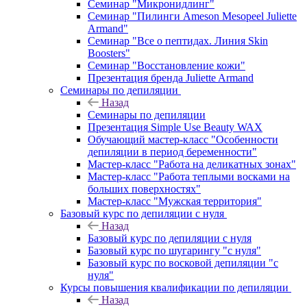
Семинар "Микронидлинг"
Семинар "Пилинги Ameson Mesopeel Juliette
Armand"
Семинар "Все о пептидах. Линия Skin
Boosters"
Семинар "Восстановление кожи"
Презентация бренда Juliette Armand
Семинары по депиляции
Назад
Семинары по депиляции
Презентация Simple Use Beauty WAX
Обучающий мастер-класс "Особенности
депиляции в период беременности"
Мастер-класс "Работа на деликатных зонах"
Мастер-класс "Работа теплыми восками на
больших поверхностях"
Мастер-класс "Мужская территория"
Базовый курс по депиляции с нуля
Назад
Базовый курс по депиляции с нуля
Базовый курс по шугарингу "с нуля"
Базовый курс по восковой депиляции "с
нуля"
Курсы повышения квалификации по депиляции
Назад