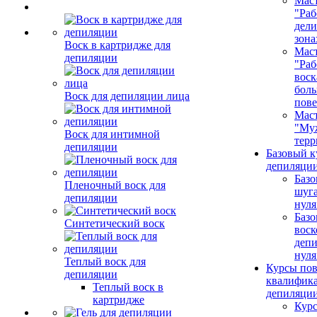
Маст
"Раб
дел
зона
Воск в картридже для
Маст
депиляции
"Раб
воск
бол
Воск для депиляции лица
пове
Маст
"Му
Воск для интимной
терр
депиляции
Базовый к
депиляции
Базо
Пленочный воск для
шуга
депиляции
нуля
Базо
Синтетический воск
воск
депи
нуля
Теплый воск для
Курсы по
депиляции
квалифик
Теплый воск в
депиляци
картридже
Кур