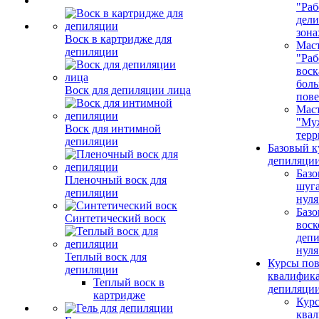
"Раб
дел
зона
Воск в картридже для
Маст
депиляции
"Раб
воск
бол
Воск для депиляции лица
пове
Маст
"Му
Воск для интимной
терр
депиляции
Базовый к
депиляции
Базо
Пленочный воск для
шуга
депиляции
нуля
Базо
Синтетический воск
воск
депи
нуля
Теплый воск для
Курсы по
депиляции
квалифик
Теплый воск в
депиляци
картридже
Кур
ква