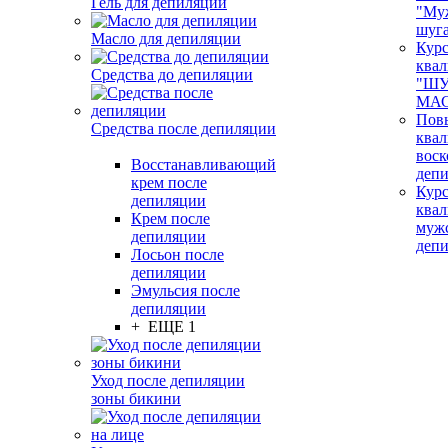
Гель для депиляции
"Му
шуг
Масло для депиляции
Кур
ква
Средства до депиляции
"ШУ
МАС
Пов
Средства после депиляции
ква
воск
Восстанавливающий
деп
крем после
Кур
депиляции
ква
Крем после
муж
депиляции
деп
Лосьон после
депиляции
Эмульсия после
депиляции
+ ЕЩЕ 1
Уход после депиляции
зоны бикини