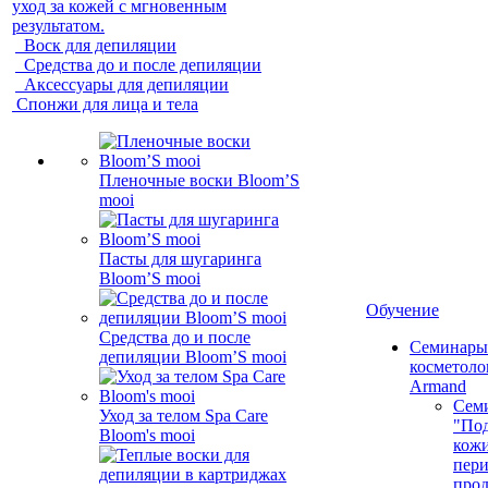
уход за кожей с мгновенным
результатом.
Воск для депиляции
Средства до и после депиляции
Аксессуары для депиляции
Спонжи для лица и тела
Пленочные воски Bloom’S
mooi
Пасты для шугаринга
Bloom’S mooi
Обучение
Средства до и после
Семинары
депиляции Bloom’S mooi
косметолог
Armand
Сем
Уход за телом Spa Care
"Под
Bloom's mooi
кожи
пер
про