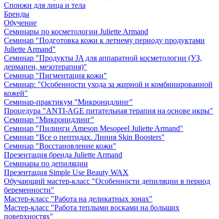
Спонжи для лица и тела
Бренды
Обучение
Семинары по косметологии Juliette Armand
Семинар "Подготовка кожи к летнему периоду продуктами
Juliette Armand"
Семинар "Продукты JA для аппаратной косметологии (УЗ,
дермапен, мезотерапия)"
Семинар "Пигментация кожи"
Семинар: "Особенности ухода за жирной и комбинированной
кожей"
Семинар-практикум "Микронидлинг"
Процедура "ANTI-AGE питательная терапия на основе икры"
Семинар "Микронидлинг"
Семинар "Пилинги Ameson Mesopeel Juliette Armand"
Семинар "Все о пептидах. Линия Skin Boosters"
Семинар "Восстановление кожи"
Презентация бренда Juliette Armand
Семинары по депиляции
Презентация Simple Use Beauty WAX
Обучающий мастер-класс "Особенности депиляции в период
беременности"
Мастер-класс "Работа на деликатных зонах"
Мастер-класс "Работа теплыми восками на больших
поверхностях"