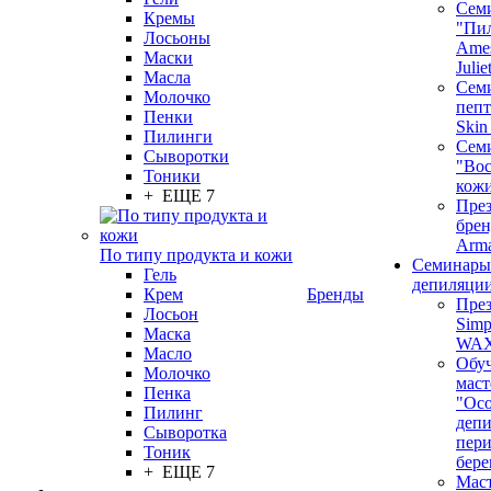
Сем
Кремы
"Пи
Лосьоны
Ames
Маски
Juli
Масла
Семи
Молочко
пепт
Пенки
Skin
Пилинги
Сем
Сыворотки
"Вос
Тоники
кож
+ ЕЩЕ 7
През
бренд
Arm
По типу продукта и кожи
Семинары
Гель
депиляци
Крем
Бренды
През
Лосьон
Simp
Маска
WA
Масло
Обу
Молочко
маст
Пенка
"Ос
Пилинг
депи
Сыворотка
пер
Тоник
бере
+ ЕЩЕ 7
Маст