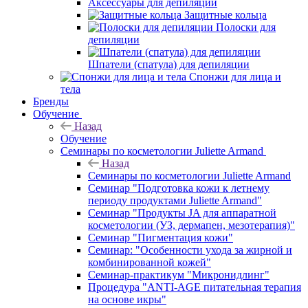
Аксессуары для депиляции
Защитные кольца
Полоски для
депиляции
Шпатели (спатула) для депиляции
Спонжи для лица и
тела
Бренды
Обучение
Назад
Обучение
Семинары по косметологии Juliette Armand
Назад
Семинары по косметологии Juliette Armand
Семинар "Подготовка кожи к летнему
периоду продуктами Juliette Armand"
Семинар "Продукты JA для аппаратной
косметологии (УЗ, дермапен, мезотерапия)"
Семинар "Пигментация кожи"
Семинар: "Особенности ухода за жирной и
комбинированной кожей"
Семинар-практикум "Микронидлинг"
Процедура "ANTI-AGE питательная терапия
на основе икры"