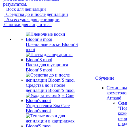
результатом.
Воск для депиляции
Средства до и после депиляции
Аксессуары для депиляции
Спонжи для лица и тела
Пленочные воски Bloom’S
mooi
Пасты для шугаринга
Bloom’S mooi
Обучение
Средства до и после
Семинары
депиляции Bloom’S mooi
косметолог
Armand
Сем
Уход за телом Spa Care
"Под
Bloom's mooi
кожи
пер
про