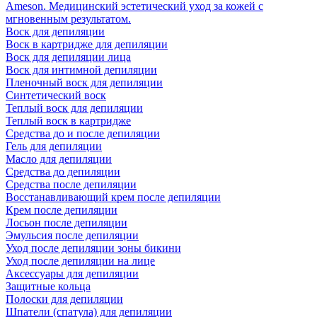
Ameson. Медицинский эстетический уход за кожей с
мгновенным результатом.
Воск для депиляции
Воск в картридже для депиляции
Воск для депиляции лица
Воск для интимной депиляции
Пленочный воск для депиляции
Синтетический воск
Теплый воск для депиляции
Теплый воск в картридже
Средства до и после депиляции
Гель для депиляции
Масло для депиляции
Средства до депиляции
Средства после депиляции
Восстанавливающий крем после депиляции
Крем после депиляции
Лосьон после депиляции
Эмульсия после депиляции
Уход после депиляции зоны бикини
Уход после депиляции на лице
Аксессуары для депиляции
Защитные кольца
Полоски для депиляции
Шпатели (спатула) для депиляции