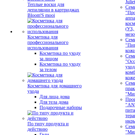
Juli
Теплые воски для
Сем
депиляции в картриджах
"Про
Bloom'S mooi
аппа
косм
(УЗ,
мезо
Косметика для
Сем
профессионального
"Пи
использования
кож
Косметика по уходу
Сем
за лицом
"Ос
Косметика по уходу
уход
за телом
ком
кож
Сем
Косметика для домашнего
пра
ухода
"Ми
Для лица дома
Про
Для тела дома
"AN
Подарочные наборы
пита
тера
икр
По типу продукта и
Сем
действию
"Ми
Гели