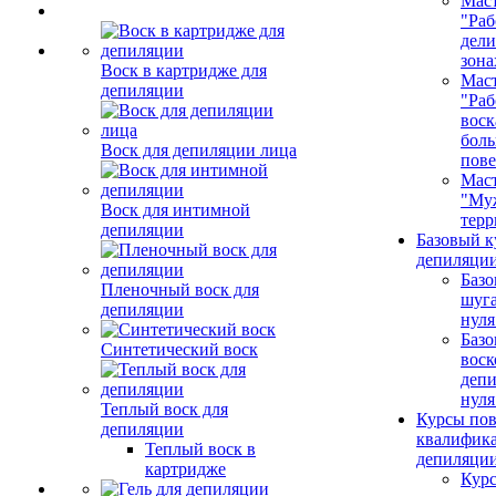
Маст
"Раб
дел
зона
Воск в картридже для
Маст
депиляции
"Раб
воск
бол
Воск для депиляции лица
пове
Маст
"Му
Воск для интимной
терр
депиляции
Базовый к
депиляции
Базо
Пленочный воск для
шуга
депиляции
нуля
Базо
Синтетический воск
воск
депи
нуля
Теплый воск для
Курсы по
депиляции
квалифик
Теплый воск в
депиляци
картридже
Кур