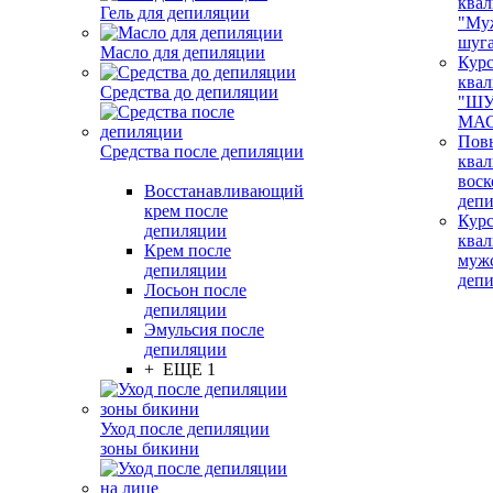
ква
Гель для депиляции
"Му
шуг
Масло для депиляции
Кур
ква
Средства до депиляции
"ШУ
МАС
Пов
Средства после депиляции
ква
воск
Восстанавливающий
деп
крем после
Кур
депиляции
ква
Крем после
муж
депиляции
деп
Лосьон после
депиляции
Эмульсия после
депиляции
+ ЕЩЕ 1
Уход после депиляции
зоны бикини