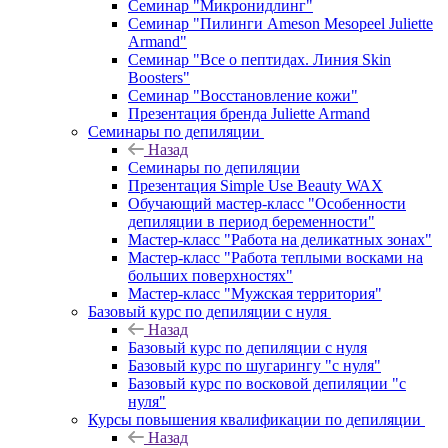
Семинар "Микронидлинг"
Семинар "Пилинги Ameson Mesopeel Juliette
Armand"
Семинар "Все о пептидах. Линия Skin
Boosters"
Семинар "Восстановление кожи"
Презентация бренда Juliette Armand
Семинары по депиляции
Назад
Семинары по депиляции
Презентация Simple Use Beauty WAX
Обучающий мастер-класс "Особенности
депиляции в период беременности"
Мастер-класс "Работа на деликатных зонах"
Мастер-класс "Работа теплыми восками на
больших поверхностях"
Мастер-класс "Мужская территория"
Базовый курс по депиляции с нуля
Назад
Базовый курс по депиляции с нуля
Базовый курс по шугарингу "с нуля"
Базовый курс по восковой депиляции "с
нуля"
Курсы повышения квалификации по депиляции
Назад