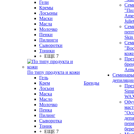
Гели
Сем
Кремы
"Пи
Лосьоны
Ames
Маски
Juli
Масла
Семи
Молочко
пепт
Пенки
Skin
Пилинги
Сем
Сыворотки
"Вос
Тоники
кож
+ ЕЩЕ 7
През
бренд
Arm
По типу продукта и кожи
Семинары
Гель
депиляци
Крем
Бренды
През
Лосьон
Simp
Маска
WA
Масло
Обу
Молочко
маст
Пенка
"Ос
Пилинг
депи
Сыворотка
пер
Тоник
бере
+ ЕЩЕ 7